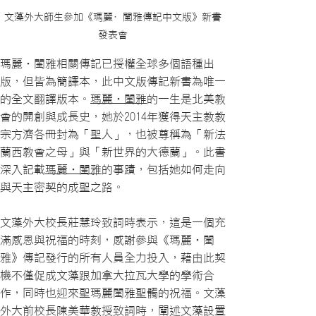
文藻外大師生參加《瑪麗·閨雅傳記中文版》新書
發表會
瑪麗‧閨雅相關傳記已授權全球多個語種出
版，但皆為簡譯本，此中文版傳記新書為唯一
的全文翻譯版本。
瑪麗‧閨雅
的一生是北美教
會的開創與成長史，她於2014年獲得天主教教
宗方濟各冊封為「聖人」，也被尊稱為「新法
蘭西教會之母」與「新世界的大德蘭」。此書
深入記載
瑪麗‧閨雅
的事蹟，包括她如何走向
與天主密契的成聖之路。
文藻外大校長莊慧玲致詞時表示，這是一個充
滿感恩與祝福的時刻，感謝參與《瑪麗‧閨
雅》傳記發行的所有人員全力投入，藉由此契
機不僅促成文藻跟加拿大拉瓦大學的學術合
作，同時也迎來聖瑪麗閨雅聖髑的祝福。文藻
外大前校長陳美華教授致詞時，闡述文藻設置