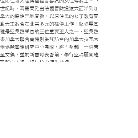
位前往新大陸傳播福音喜訊的女性傳教士。17
世紀時，瑪麗閨雅由法國冒險遠渡大西洋到加
拿大的原始荒地宣教，以原住民的女子教育開
啟天主教會在北美多元的福傳工作。聖瑪麗閨
雅是聖吳甦樂會的三位重要聖人之一，聖吳甦
樂加拿大聯合會特別委託訪台的加拿大拉瓦大
學瑪麗閨雅研究中心團隊，將「聖髑」一併帶
至文藻，並於新書發表會前，舉行聖瑪麗閨雅
聖髑安放禮，提供校內師生敬禮。
在這個具有歷史性的日子裡，文藻外大與加拿
大拉瓦大學締結姊妹校，由文藻外大校長莊慧
玲及拉瓦大學瑪麗閨雅研究中心主任Philippe
Roy-Lysencourt教授代表進行換約儀式。未來
兩校將就學生交換、教師互訪、學術研究等項
目，開始進一步合作交流。
最新消息