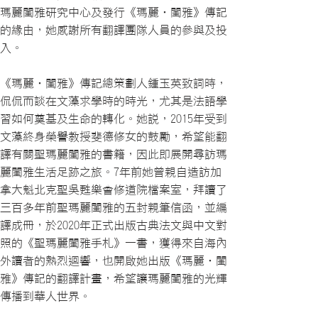
瑪麗閨雅研究中心及發行《瑪麗‧閨雅》傳記
的緣由，她感謝所有翻譯團隊人員的參與及投
入。
《瑪麗‧閨雅》傳記總策劃人鍾玉英致詞時，
侃侃而談在文藻求學時的時光，尤其是法語學
習如何奠基及生命的轉化。她說，2015年受到
文藻終身榮譽教授斐德修女的鼓勵，希望能翻
譯有關聖瑪麗閨雅的書籍，因此即展開尋訪瑪
麗閨雅生活足跡之旅。7年前她曾親自造訪加
拿大魁北克聖吳甦樂會修道院檔案室，拜讀了
三百多年前聖瑪麗閨雅的五封親筆信函，並編
譯成冊，於2020年正式出版古典法文與中文對
照的《聖瑪麗閨雅手札》一書，獲得來自海內
外讀者的熱烈迴響，也開啟她出版《瑪麗‧閨
雅》傳記的翻譯計畫，希望讓瑪麗閨雅的光輝
傳播到華人世界。