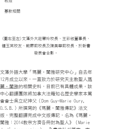
教廷
募款相關
(圖右至左)文藻外大莊慧玲校長、王彩俶董事長、
鍾玉英校友、鮑霦前校長及陳美華前校長，於新書
發表會合影。
文藻外語大學「瑪麗‧閨雅研究中心」自去年
12月成立以來，一直致力於研究天主教聖人
瑪
麗‧閨雅
的相關史料，目前已有具體成果。該
中心翻譯團隊將加拿大法籍知名歷史學家本篤
會會士吳立紀神父（Dom Guy-Marie Oury,
O.S.B.）所撰寫的《瑪麗‧閨雅傳記》法文
版，完整翻譯完成中文版傳記，名為《瑪麗‧
閨雅：2014教宗方濟各冊封為聖人》（Marie