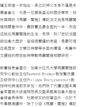
鍾玉英進一步指出，吳立紀神父本身不僅是本
篤會會士，也是一位頗負盛名的歷史學家。他
所撰寫的《瑪麗‧閨雅》傳記法文版是瑪麗閨
雅相關著作中，最詳實且最全面的一本，內容
涵括從瑪麗閨雅的生活、思想，到17世紀法國
與加拿大歷史，皆經過嚴謹的考證，是最可信
且具歷史、文學及神學等多面向價值，希冀中
文譯版的問世能夠帶動瑪麗閨雅相關研究。
新書發表會當日，加拿大拉瓦大學瑪麗閨雅研
究中心創始主任Raymond Brodeur教授賢伉儷
及研究中心主任Philippe Roy-Lysencourt教
授特地跨海前來參加。他們除了代讀法國本篤
會索雷姆大修道院院長及聖吳甦樂加拿大聯合
會總會長保琳·杜謝修女的祝賀函外，也於下
午專題演講中，除了介紹《瑪麗‧閨雅》傳記