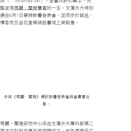
de l’Incarnation）。全書共計40萬字，完
整呈現
瑪麗‧閨雅
豐富的一生。文藻外大特別
選在6月1日舉辦新書發表會，並同步於誠品、
博客來及金石堂等網路書城上架販售。
參與《瑪麗·閨雅》傳記新書發表會與會貴賓合
影。
瑪麗‧閨雅研究中心係由文藻外大專科部第二
屆法文科校友鍾玉英捐贈成立，她為感謝天主