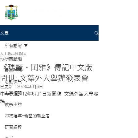
文章
所有動態
天主教高雄教區
所有動態
2023年6月5日
《瑪麗‧閨雅》傳記中文版
最新消息
問世 文藻外大舉辦發表會
活動快訊
已更新：
2023年6月6日
人事相關
中華民國112年6月1日新聞稿 文藻外語大學發
稿
教宗出訪
2025禧年-希望的朝聖者
研習課程