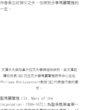
作者吳立紀神父之外，也特別分享瑪麗閨雅的
一生。
文藻外大與加拿大拉瓦大學締結姊妹校，由文藻莊
慧玲校長(右)及拉瓦大學瑪麗閨雅研究中心主任
Philippe Roy-Lysencourt教授(左)代表進行換約儀
式。
聖瑪麗閨雅（St. Mary of the
Incarnation，1599-1672）為聖吳甦樂會第一