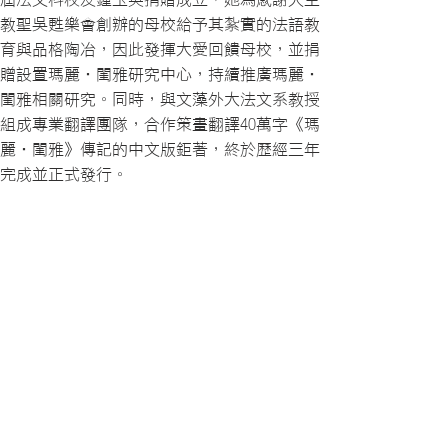
教聖吳甦樂會創辦的母校給予其紮實的法語教
育與品格陶冶，因此發揮大愛回饋母校，並捐
贈設置瑪麗‧閨雅研究中心，持續推廣瑪麗‧
閨雅相關研究。同時，與文藻外大法文系教授
組成專業翻譯團隊，合作策畫翻譯40萬字《瑪
麗‧閨雅》傳記的中文版鉅著，終於歷經三年
完成並正式發行。