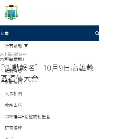
文章
所有動態
天主教高雄教區
所有動態
2020年6月23日
[活動報名] 10月9日高雄教
最新消息
區福傳大會
活動快訊
人事相關
教宗出訪
2025禧年-希望的朝聖者
研習課程