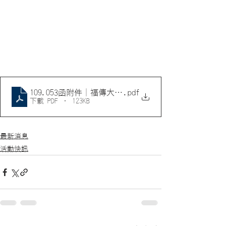
109.053函附件│福傳大會報名表
.pdf
下載 PDF • 123KB
最新消息
活動快訊