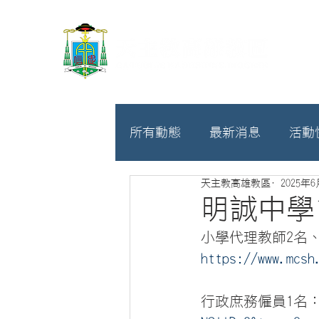
所有動態
最新消息
活動
天主教高雄教區
2025年
教廷
募款相關
明誠中學
小學代理教師2名
https://www.mcsh
行政庶務僱員1名