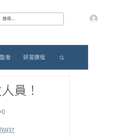
會員登入
教 廷
奉獻樂捐
檔案下載
聯絡我們
朝聖者
研習課程
政人員！
=0
7693?