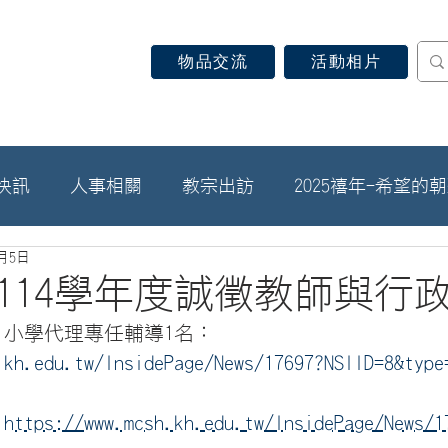
物品交流
活動相片
認識天主教
信仰見證
關於教區
最新消息
快訊
人事相關
教宗出訪
2025禧年-希望的
6月5日
114學年度誠徵教師與行
、小學代理專任輔導1名：
.kh.edu.tw/InsidePage/News/17697?NSIID=8&type
：
https://www.mcsh.kh.edu.tw/InsidePage/News/1