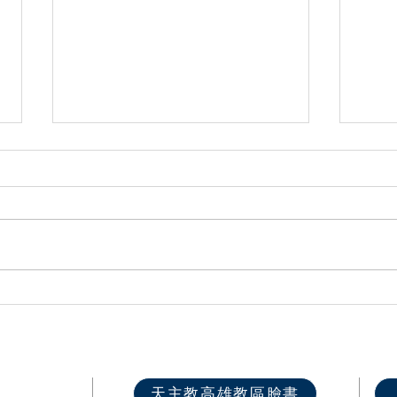
高雄教區2026各堂區慕道班開
第六
課資訊
推廣
快速選單
天主教高雄教區臉書