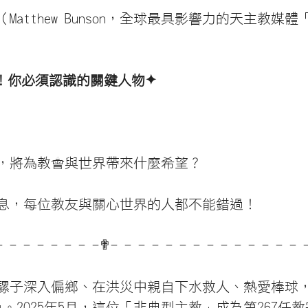
Matthew Bunson，全球最具影響力的天主教媒
！你必須認識的關鍵人物✦
，將為教會與世界帶來什麼希望？
息，每位教友與關心世界的人都不能錯過！
- - - - - - - -✟- - - - - - - - - - - - - - 
騾子深入偏鄉、在洪災中親自下水救人、熱愛棒球
演員。2025年5月，這位「非典型主教」成為第267任