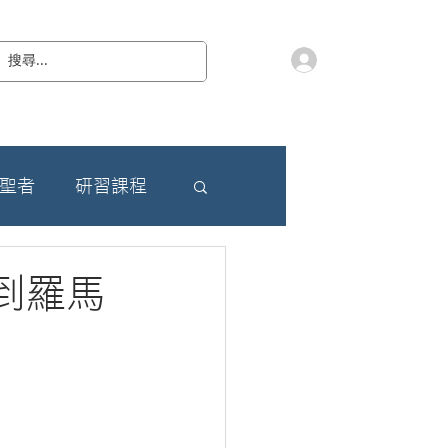
會員登入
教 廷
奉獻樂捐
檔案下載
聯絡我們
朝聖者
研習課程
到羅馬