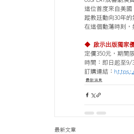
這位首度來自美國
蹤教廷動向30年
在這個動蕩時刻，
◆
啟示出版獨家
定價350元，期間限
時間：即日起至9/3
訂購連結：
https:
最新消息
最新文章