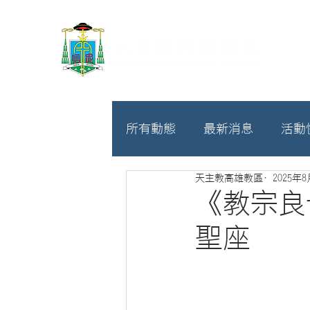
所有動態
最新消息
活動
天主教高雄教區
2025年
教廷
募款相關
《教宗良
聖座