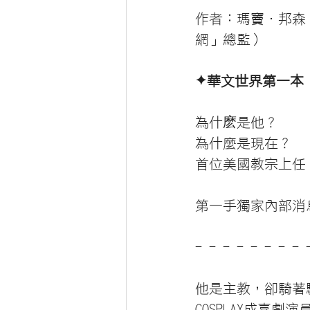
作者：瑪竇．邦森（
網」總監）
✦華文世界第一本
為什麽是他？
為什麼是現在？
首位美國教宗上任
第一手獨家內部消
- - - - - - - - 
他是主教，卻騎著
COSPLAY成喜劇