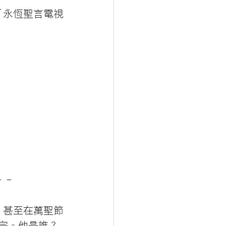
體「永恆聖言電視
- -
，甚至在萬聖節
教宗。他是誰？