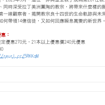
、同時深受拉丁美洲薰陶的教宗，將帶來什麼樣的
的第一線觀察者，揭開教宗良十四世的生命軌跡與未
如何帶領14億信徒，又如何回應瞬息萬變的新世界
優惠：
定優惠270元，21本以上優惠價240元優惠
0
//reurl.cc/5RKKqM