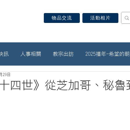
物品交流
活動相片
認識天主教
信仰見證
關於教區
最新消息
快訊
人事相關
教宗出訪
2025禧年-希望的
8月29日
十四世》從芝加哥、秘魯