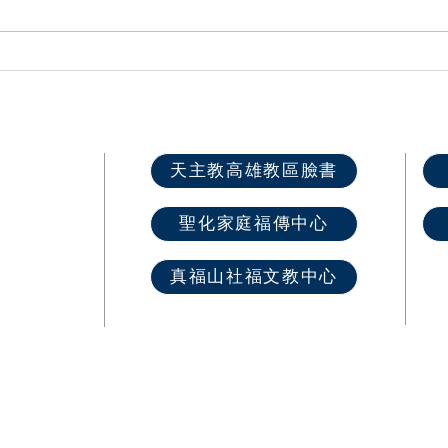
高雄教區2026各堂區慕道班開
第六
課資訊
推廣
快速選單
天主教高雄教區臉書
首 頁
聖化家庭福傳中心
最新消息
教區介紹
真福山社福文教中心
教堂資訊
​奉獻樂捐