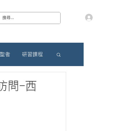
會員登入
教 廷
奉獻樂捐
檔案下載
聯絡我們
朝聖者
研習課程
訪問-西