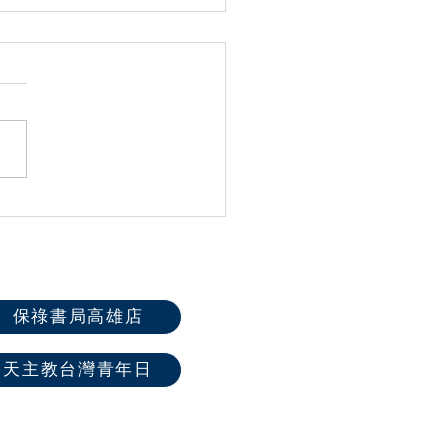
「燭光Catholight」數位媒
播平台2.0改版全新登
保祿書局高雄店
天主教台灣青年日