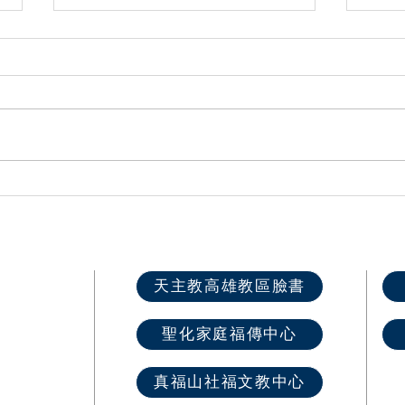
高雄第一總鐸區六堂攜手圓滿
🕯️
舉辦「家倍愛祢․主Gether」
體傳
兒童生活營
場！
快速選單
天主教高雄教區臉書
首 頁
聖化家庭福傳中心
最新消息
教區介紹
真福山社福文教中心
教堂資訊