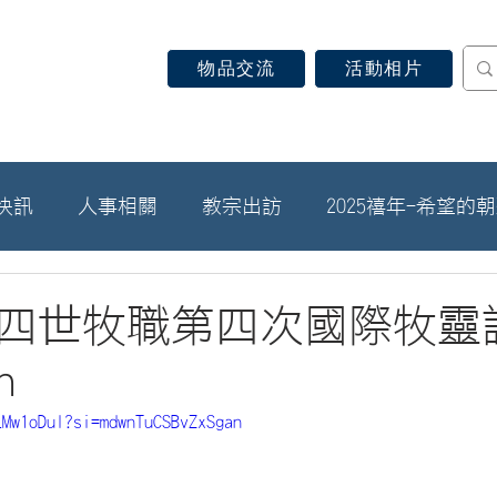
物品交流
活動相片
認識天主教
信仰見證
關於教區
最新消息
快訊
人事相關
教宗出訪
2025禧年-希望的
四世牧職第四次國際牧靈
n
LMw1oDuI?si=mdwnTuCSBvZxSgan