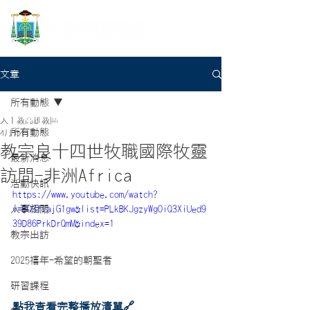
文章
所有動態
天主教高雄教區
所有動態
4月15日
教宗良十四世牧職國際牧靈
最新消息
訪問-非洲Africa
活動快訊
https://www.youtube.com/watch?
人事相關
v=BQ3fiajG1gw&list=PLkBKJgzyWgOiQ3XiUed9
39D86PrkDrQmM&index=1
教宗出訪
2025禧年-希望的朝聖者
研習課程
點我查看完整播放清單🔗