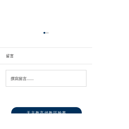
留言
撰寫留言......
高雄第一總鐸區六堂攜手
🕯️「燭光Cathol
圓滿舉辦「家倍愛祢․主
媒體傳播平台2.
Gether」兒童生活營
登場！
天主教高雄教區臉書
真福山社福文教中心