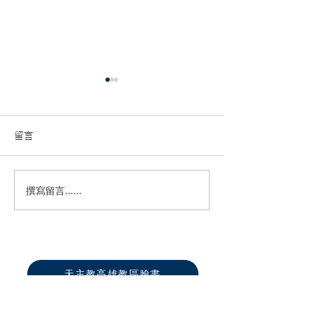
留言
撰寫留言......
高雄第一總鐸區六堂攜手
🕯️「燭光Cathol
圓滿舉辦「家倍愛祢․主
媒體傳播平台2.
Gether」兒童生活營
登場！
天主教高雄教區臉書
真福山社福文教中心