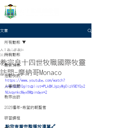
文章
所有動態
天主教高雄教區
所有動態
3月28日
教宗良十四世牧職國際牧靈
最新消息
訪問-摩納哥Monaco
活動快訊
https://www.youtube.com/watch?
人事相關
v=glQUA1QgIts&list=PLkBKJgzyWgOizV9EYQy2
NUvqynkcMex8W&index=2
教宗出訪
2025禧年-希望的朝聖者
研習課程
點我查看完整播放清單🔗