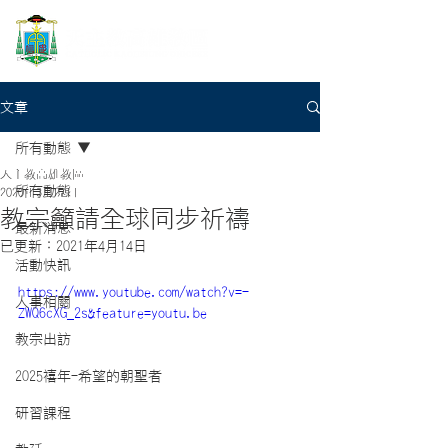
文章
所有動態
天主教高雄教區
所有動態
2020年3月27日
教宗籲請全球同步祈禱
最新消息
已更新：
2021年4月14日
活動快訊
https://www.youtube.com/watch?v=-
人事相關
ZWQ6cXG_2s&feature=youtu.be
教宗出訪
2025禧年-希望的朝聖者
研習課程