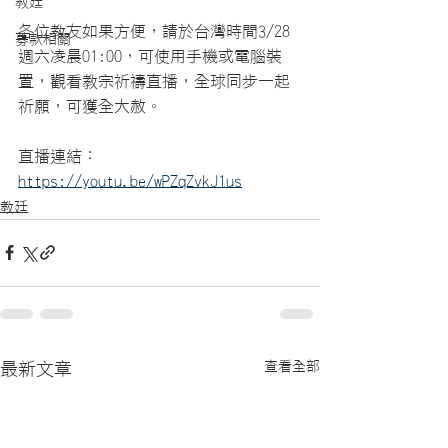
教廷
各位教友如果方便，請於台灣時間3/28
募款相關
週六凌晨01:00，可使用手機或電腦裝
置，觀看教宗祈禱直播，全球同步一起
祈願，可獲全大赦。
直播連結：
https://youtu.be/wPZqZvkJ1us
教廷
查看全部
最新文章