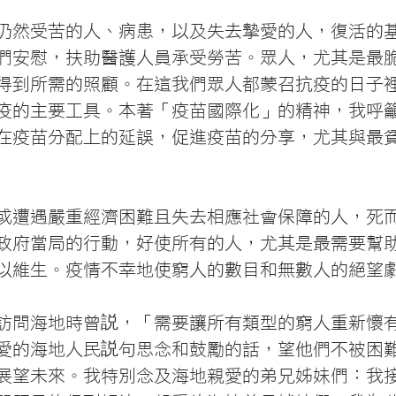
仍然受苦的人、病患，以及失去摯愛的人，復活的
們安慰，扶助醫護人員承受勞苦。眾人，尤其是最
得到所需的照顧。在這我們眾人都蒙召抗疫的日子
疫的主要工具。本著「疫苗國際化」的精神，我呼
在疫苗分配上的延誤，促進疫苗的分享，尤其與最
或遭遇嚴重經濟困難且失去相應社會保障的人，死
政府當局的行動，好使所有的人，尤其是最需要幫
以維生。疫情不幸地使窮人的數目和無數人的絕望
訪問海地時曾説，「需要讓所有類型的窮人重新懷
愛的海地人民説句思念和鼓勵的話，望他們不被困
展望未來。我特別念及海地親愛的弟兄姊妹們：我