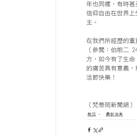
年也同樣，有時甚
信仰自由在世界上
主。
在我們所經歷的重
（參閱：伯前二 
方，如今有了生命
的痛苦具有意義，
活節快樂！
（梵蒂岡新聞網）
教廷
最新消息