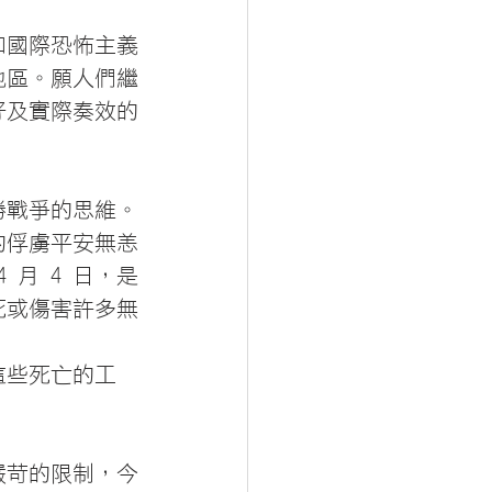
和國際恐怖主義
地區。願人們繼
好及實際奏效的
勝戰爭的思維。
的俘虜平安無恙
月 4 日，是
死或傷害許多無
這些死亡的工
嚴苛的限制，今