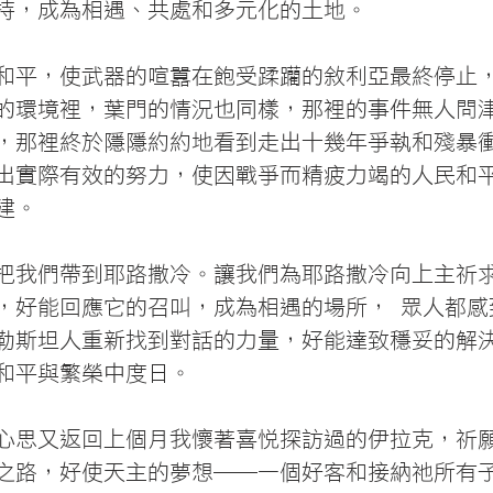
持，成為相遇、共處和多元化的土地。
和平，使武器的喧囂在飽受蹂躪的敘利亞最終停止
的環境裡，葉門的情況也同樣，那裡的事件無人問
，那裡終於隱隱約約地看到走出十幾年爭執和殘暴
出實際有效的努力，使因戰爭而精疲力竭的人民和
建。
把我們帶到耶路撒冷。讓我們為耶路撒冷向上主祈
2），好能回應它的召叫，成為相遇的場所， 眾人都
勒斯坦人重新找到對話的力量，好能達致穩妥的解
和平與繁榮中度日。
心思又返回上個月我懷著喜悅探訪過的伊拉克，祈
之路，好使天主的夢想──一個好客和接納祂所有