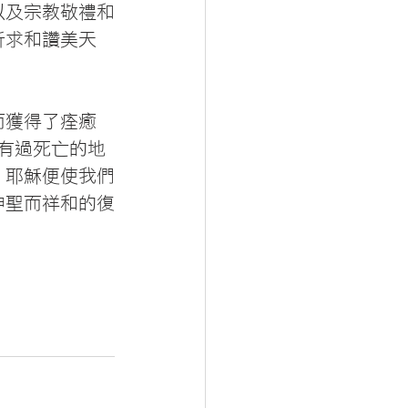
以及宗教敬禮和
祈求和讚美天
而獲得了痊癒
在有過死亡的地
，耶穌便使我們
神聖而祥和的復