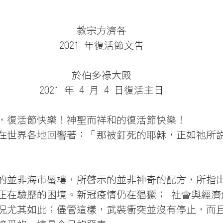
教宗方濟各
2021 年復活節文告
於伯多祿大殿
2021 年 4 月 4 日復活主日
，復活節快樂！神聖而祥和的復活節快樂！
在世界各地回響著：「那被釘死的耶穌，正如祂所
的並非海市蜃樓，所啓示的並非神奇的配方，所指
正在驗歷的困境。新冠疫情仍在猖獗； 社會與經濟
況尤其如此；儘管這樣，武裝衝突並沒有停止，而