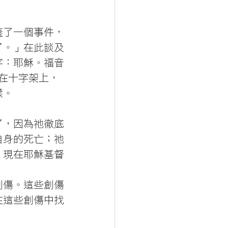
蓋了一個事件，
了。」在此談及
字：耶穌。福音
在十字架上，
樣。
了，因為祂徹底
自身的死亡；祂
，現在耶穌基督
創傷。這些創傷
在這些創傷中找