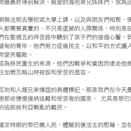
問題最終得到解決。親愛的海地弟兄姊妹們，我為
期無法前去學校或大學上課，以及與朋友們相聚，
人都需要真實的、不只是虛擬的人際關係，特別是
們在聖週五的拜苦路中聽到了孩子們的這個心聲。
緬甸的青年，他們努力促進民主，以和平的方式讓
用愛來驅散。
成為移民重生的泉源，他們因戰爭和貧困而遠走他
往加爾瓦略山時被毀和受苦的面容。
互助和人類兄弟情誼的具體標記，那是我們在今天
謝那些慷慨接納逃難和受苦者的國家， 尤其是黎巴
的逃脫敘利亞戰亂的難民。
確定時期的黎巴嫩人民，體驗到復活主的慰藉，並