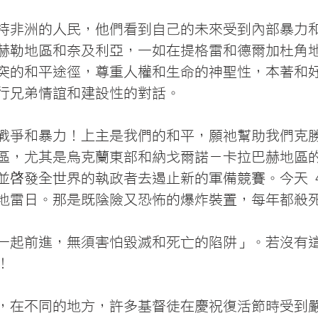
持非洲的人民，他們看到自己的未來受到內部暴力
赫勒地區和奈及利亞，一如在提格雷和德爾加杜角
突的和平途徑，尊重人權和生命的神聖性，本著和
行兄弟情誼和建設性的對話。
戰爭和暴力！上主是我們的和平，願祂幫助我們克
區，尤其是烏克蘭東部和納戈爾諾－卡拉巴赫地區
並啓發全世界的執政者去遏止新的軍備競賽。今天 4 
地雷日。那是既陰險又恐怖的爆炸裝置，每年都殺
一起前進，無須害怕毀滅和死亡的陷阱」。若沒有
！
，在不同的地方，許多基督徒在慶祝復活節時受到