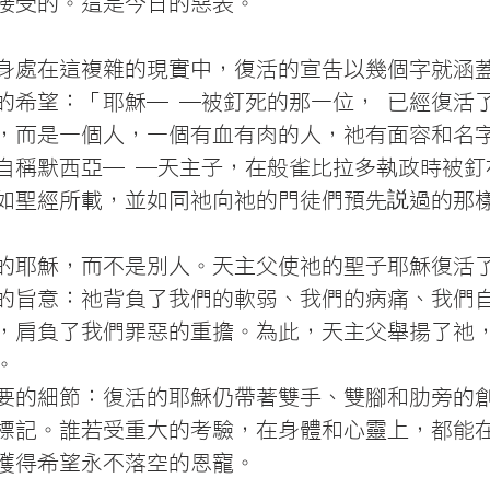
接受的。這是今日的惡表。
身處在這複雜的現實中，復活的宣告以幾個字就涵
的希望：「耶穌─ ─被釘死的那一位， 已經復活
，而是一個人，一個有血有肉的人，祂有面容和名
自稱默西亞─ ─天主子，在般雀比拉多執政時被釘
如聖經所載，並如同祂向祂的門徒們預先説過的那
的耶穌，而不是別人。天主父使祂的聖子耶穌復活
的旨意：祂背負了我們的軟弱、我們的病痛、我們
，肩負了我們罪惡的重擔。為此，天主父舉揚了祂
。
要的細節：復活的耶穌仍帶著雙手、雙腳和肋旁的
標記。誰若受重大的考驗，在身體和心靈上，都能
獲得希望永不落空的恩寵。