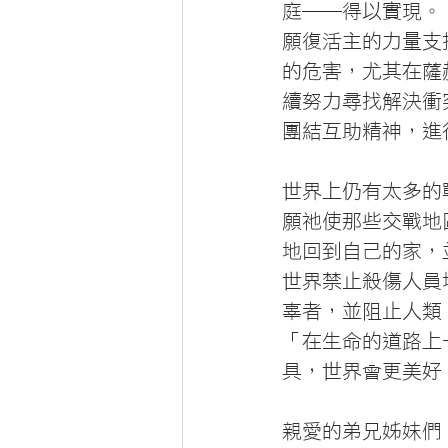
庭──得以實現。
願復活主的力量支
的危害，尤其在薩
續努力尋找解決衝
團結互助精神，進
世界上仍有太多的
願祂使那些交戰地
地回到自己的家，
世界禁止殺傷人員
辜者，並阻止人類
「在生命的道路上
具，世界會更美好
親愛的弟兄姊妹們