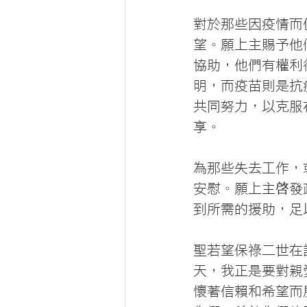
對於那些因疫情而
望。願上主賜予他
協助，他們有權利
明，而疫苗則是抗
共同努力，以克服
享。
為那些失去工作，
安慰。願上主啓發
到所需的援助，足
聖若望保祿二世在
天，我正是要對親
懷著信賴和希望而