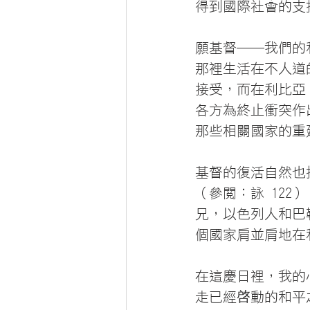
得到國際社會的支
願基督──我們的
那裡生活在不人道
接受，而在利比亞
各方為終止衝突作
那些相關國家的重
基督的復活自然也
（參閱：詠 12
兄，以色列人和巴
個國家肩並肩地在
在這慶日裡，我的
走已經啓動的和平