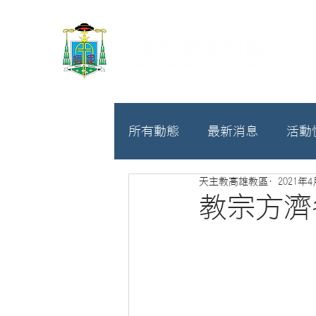
所有動態
最新消息
活動
天主教高雄教區
2021年
教廷
募款相關
教宗方濟