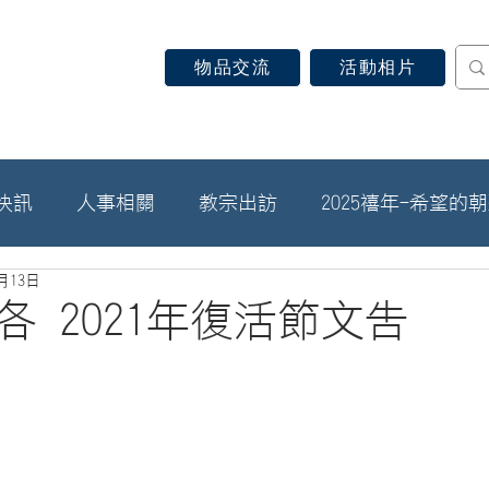
物品交流
活動相片
認識天主教
信仰見證
關於教區
最新消息
快訊
人事相關
教宗出訪
2025禧年-希望的
4月13日
各 2021年復活節文告