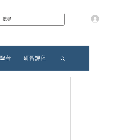
會員登入
教 廷
奉獻樂捐
檔案下載
聯絡我們
朝聖者
研習課程