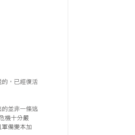
說的，已經復活
出的並非一條逃
危機十分嚴
且軍備變本加