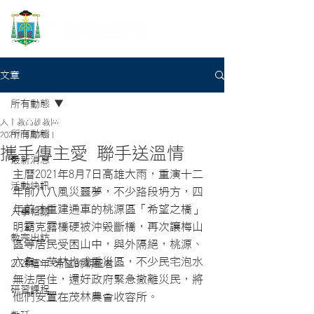
文章
所有動態
天主教高雄教區
所有動態
2021年8月20日
攜手傳主愛 聯手送溫情
最新消息
主曆2021年8月7日高雄大雨，重演十二
活動快訊
年前八八風災噩夢，不少路段坍方，四
年前才重建通車的桃源區「希望之橋」
人事相關
明霸克露橋硬被沖毀斷橋，再次讓梅山
教宗出訪
區等居民受困山中，與外隔絕，桃源、
六龜、茂林也成重災區，不少民宅泡水
2025禧年-希望的朝聖者
無法居住，還好政府緊急撤離災民，將
研習課程
他們安置在茂林農會收容所。