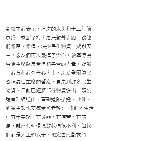
劉總主教表示，這次的水災和十二年前
風災一樣斷了梅山居民對外道路，讓他
們斷電、斷糧、缺少民生物資，感謝天
主，教友們再次發揮了愛心，教區傳協
會徐主席聚集堂區和善會的力量，凝聚
了教友和教外善心人士，以及全國傳協
會陳磊仕主席的響應，募集到許多民生
物資，目前已經將部分物資送出，隨後
還會陸續送出，直到道路搶通。此外，
劉總主教也安慰受災者說:「我們的生活
中有十字架、有災難、有痛苦、有病
痛，雖然有時環境對我們很不利，但我
們都是天主的孩子，祂定會照顧我們，