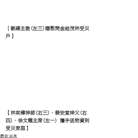
【
劉總主教(左三)贈慰問金給茂林受災
戶】
【林奕臻神師(右三)、裴安堂神父(右
四)、徐文龍主席(左一) 攜手送物資到
受災家庭】
最新消息