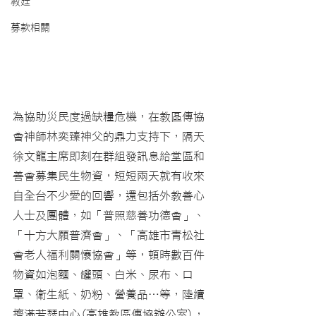
教廷
募款相關
為協助災民度過缺糧危機，在
教區傳協
會神師林奕臻神父的鼎力支持下，
隔天
徐文龍主席即刻在群組發訊息給堂區和
善會募集民生物資，短短兩天就有收來
自全台不少愛的回響，還包括外教善心
人士及團體，如「普照慈善功德會」、
「十方大願普濟會」、「高雄市青松社
會老人福利關懷協會」等，頓時數百件
物資如泡麵、罐頭、白米、尿布、口
罩、衛生紙、奶粉、營養品…等，陸續
擠滿若瑟中心(高雄教區傳協辦公室)，