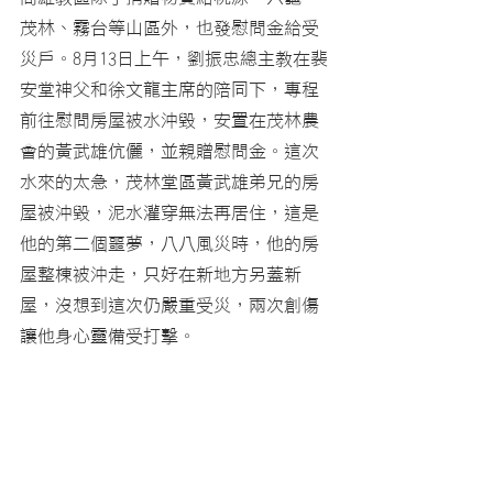
茂林、霧台等山區
外，也發慰問金給受
災戶。8月13日上午，劉振忠總主教在裴
安堂神父和徐文龍主席的陪同下，專程
前往慰問房屋被水沖毀，安置在茂林農
會的黃武雄伉儷，並親贈慰問金。這次
水來的太急，茂林堂區黃武雄弟兄的房
屋被沖毀，泥水灌穿無法再居住，這是
他的第二個噩夢，八八風災時，他的房
屋整棟被沖走，只好在新地方另蓋新
屋，沒想到這次仍嚴重受災，兩次創傷
讓他身心靈備受打擊。