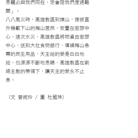
恩寵必與我們同在，定會陪我們度過難
關」。
八八風災時，高雄教區到旗山，接被直
升機載下山的梅山居民，安置在若瑟中
心，這次水災，高雄教區將物資由若瑟
中心，送到大社食物銀行，填補梅山急
需的民生用品，天主給的愛是白白地
給，也源源不斷地恩賜，高雄教區在劉
總主教的帶領下，讓天主的愛永不止
息。
 (文 曾婉玲 / 圖 杜國珠)