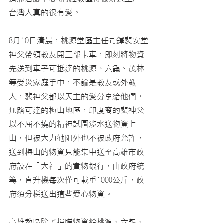
台灣人真的很有愛。
8月10日清晨，桃源堂區主任司鐸裴安堂
神父帶領教友開三部卡車，即刻將物資
先送到車子可抵達的桃源、六龜、茂林
等受災家庭手中，不論是教友或外教
人，裴神父都以天主的愛分享給他們，
無路可達的梅山地區，印度裔的裴神父
以不屈不撓的精神試圖涉水送物資上
山，但被大力勸阻外也不被政府允許，
送到梅山的物資只能集中送至高雄市政
府設在「大社」的實物銀行，由政府統
籌，直升機每次僅可載重1000公斤，政
府須分梯送出這些愛心物資。
高雄教區除了捐贈物資給
桃源、六龜、