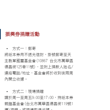
振興券捐贈活動
方式一：郵寄
將紙本券用不透光信封，掛號郵寄至天
主教單國璽基金會(10867 台北市萬華區
德昌街125巷11號)，並附上捐款人姓名/
連絡電話/地址，基金會將於收到後兩周
內開立收據。
方式二：現場捐贈
請於周一至周五9:00至17:00，持紙本券
親臨基金會(台北市萬華區德昌街119號1
樓)捐贈，將現場取得收據。