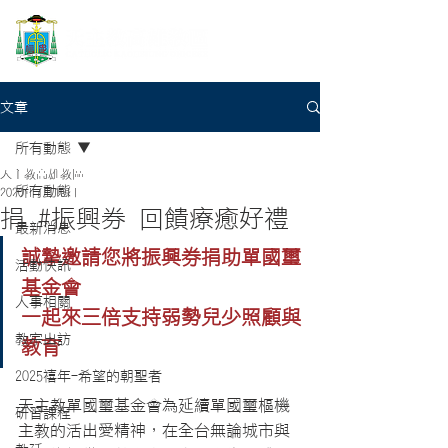
文章
所有動態
天主教高雄教區
所有動態
2020年7月16日
捐 #振興券 回饋療癒好禮
最新消息
誠摯邀請您將振興券捐助單國璽
活動快訊
基金會
人事相關
一起來三倍支持弱勢兒少照顧與
教宗出訪
教育
2025禧年-希望的朝聖者
天主教單國璽基金會為延續單國璽樞機
研習課程
主教的活出愛精神，在全台無論城市與