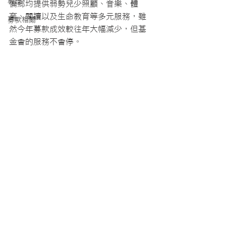
教廷
偏鄉均提供弱勢兒少照顧、音樂、體
育、閱讀以及生命教育等多元服務，雖
募款相關
然今年募款成效較往年大幅減少，但基
金會的服務不會停。