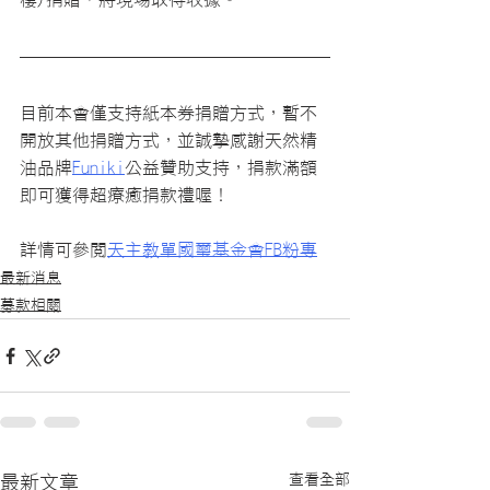
目前本會僅支持紙本券捐贈方式，暫不
開放其他捐贈方式，並誠摯感謝天然精
油品牌
Funiki
公益贊助支持，捐款滿額
即可獲得超療癒捐款禮喔！
詳情可參閱
天主教單國璽基金會FB粉專
最新消息
募款相關
查看全部
最新文章