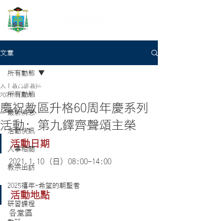
文章
所有動態
天主教高雄教區
所有動態
2021年1月5日
慶祝教區升格60周年慶系列
最新消息
活動: 第九鐸齊聲頌主榮
活動快訊
活動日期
人事相關
2021.1.10 (日) 08:00-14:00
教宗出訪
2025禧年-希望的朝聖者
活動地點
研習課程
各堂區