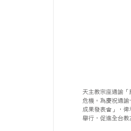
天主教宗座通諭「
危機。為慶祝通諭
成果發表會」，俾
舉行，促進全台教