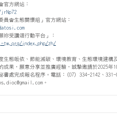
會官方網站：
/jrNp72
委員會生態關懷組」官方網站：
datosi.com
願祢受讚頌行動平台」：
i-tw.org/index.php/zh/
度生態皈依、節能減碳、環境教育、生態環境建構
成果，願意分享並推廣經驗，誠摯邀請於2025年10
完成報名程序。電話：(07) 334-2142、331-0
hs.dioc@gmail.com。