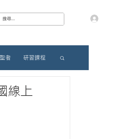
會員登入
教 廷
奉獻樂捐
檔案下載
聯絡我們
朝聖者
研習課程
國線上