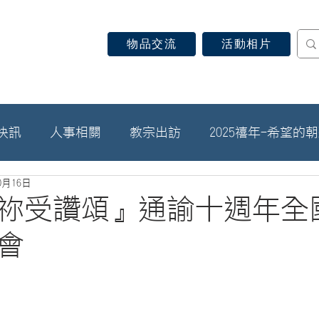
物品交流
活動相片
認識天主教
信仰見證
關於教區
最新消息
快訊
人事相關
教宗出訪
2025禧年-希望的
0月16日
祢受讚頌』通諭十週年全
會