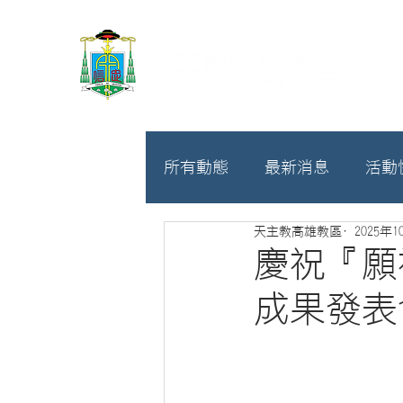
所有動態
最新消息
活動
天主教高雄教區
2025年1
教廷
募款相關
慶祝『願
成果發表