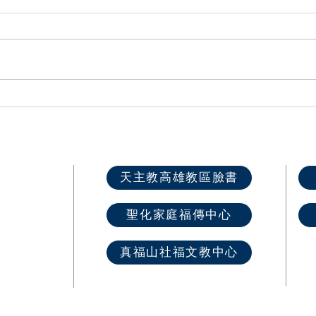
高雄教區2026各堂區慕道班開
第六
課資訊
推廣
快速選單
天主教高雄教區臉書
首 頁
聖化家庭福傳中心
最新消息
教區介紹
真福山社福文教中心
教堂資訊
​奉獻樂捐