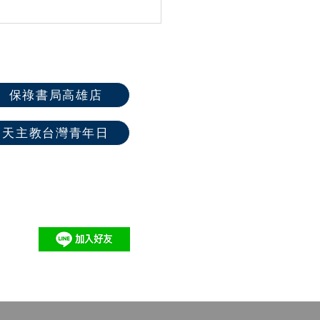
同行勇於作證｜在友誼中
46屆高雄教區中
夏令營圓滿落幕
保祿書局高雄店
天主教台灣青年日