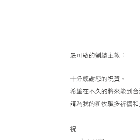
－－－
最可敬的劉總主教：
十分感謝您的祝賀。
希望在不久的將來能到台
請為我的新牧職多祈禱和
祝