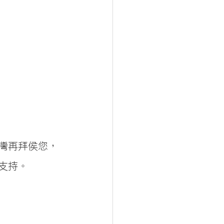
灣再拜侯您，
支持。