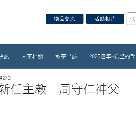
物品交流
活動相片
認識天主教
信仰見證
關於教區
最新消息
快訊
人事相關
教宗出訪
2025禧年-希望的
5月20日
新任主教－周守仁神父