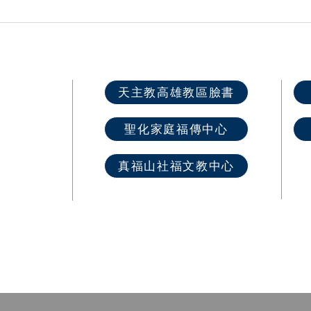
旗津海星聖母堂 主保堂慶
與主
遇見耶穌 第
學生
快速選單
天主教高雄教區臉書
首 頁
聖化家庭福傳中心
最新消息
教區介紹
真福山社福文教中心
教堂資訊
​奉獻樂捐