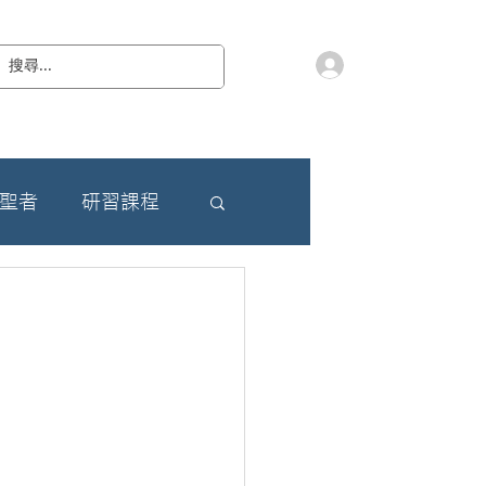
會員登入
教 廷
奉獻樂捐
檔案下載
聯絡我們
朝聖者
研習課程