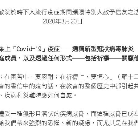
赦院於時下大流行疫症期間頒賜特別大赦予信友之
2020年3月20日
上「Covid-19」疫症──通稱新型冠狀病毒肺炎
庭成員，以及透過任何形式──包括祈禱──關顧
；在困苦中，要忍耐；在祈禱上，要恒心」（羅十二
會的書信中的這句話，在教會的整個歷史中都引起
、疾病和災難時應如何自處。
遭受一種無形且潛伏的疾病威脅，而這種威脅已成
給我們帶來強烈的恐懼、新的疑慮，而尤其是在我