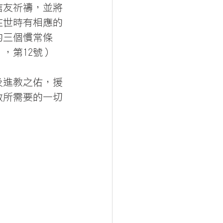
信友祈禱，並將
在世時有相應的
的三個慣常條
，第12號）
及進教之佑，援
救所需要的一切