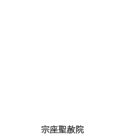
宗座聖赦院