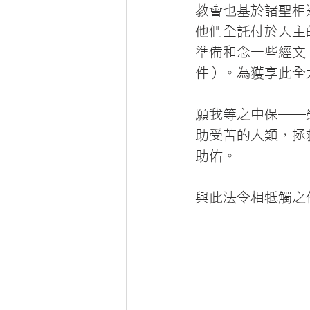
教會也基於諸聖相
他們全託付於天主
準備和念一些經文
件）。為獲享此全
願我等之中保──
助受苦的人類，拯
助佑。
與此法令相牴觸之