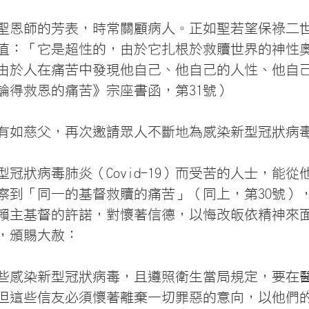
聖恩師的芳表，時常關顧病人。正如聖若望保祿二
值：「它是超性的，由於它扎根於救贖世界的神性
由於人在痛苦中發現他自己、他自己的人性、他自
論得救恩的痛苦》宗座書函，第31號）
有如慈父，再次邀請眾人不斷地為感染新型冠狀病
冠狀病毒肺炎（Covid-19）而受苦的人士，能從
察到「同一的基督救贖的痛苦」（同上，第30號）
賴主基督的許諾，對懷著信德，以悔改皈依精神來
，頒賜大赦：
些感染新型冠狀病毒，且遵照衛生當局規定，要在
但這些信友必須懷著離棄一切罪惡的意向，以他們