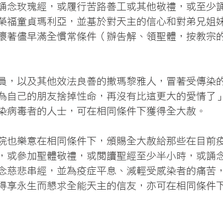
誦念玫瑰經，或履行苦路善工或其他敬禮，或至少
榮福童貞瑪利亞，並基於對天主的信心和對弟兄姐
懷著儘早滿全慣常條件（辦告解、領聖體，按教宗
員，以及其他效法良善的撒瑪黎雅人，冒著受傳染
為自己的朋友捨掉性命，再沒有比這更大的愛情了
感染病毒者的人士，可在相同條件下獲得全大赦。
院也樂意在相同條件下，頒賜全大赦給那些在目前
，或參加聖體敬禮，或閱讀聖經至少半小時，或誦
念慈悲串經，並為疫症平息、減輕受感染者的痛苦
得享永生而懇求全能天主的信友，亦可在相同條件