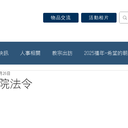
物品交流
活動相片
認識天主教
信仰見證
關於教區
最新消息
快訊
人事相關
教宗出訪
2025禧年-希望的
3月26日
院法令