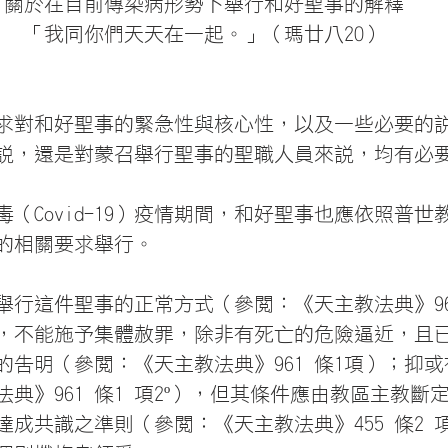
關於在目前傳染病形勢下舉行和好聖事的解釋
「我同你們天天在一起。」（瑪廿八20）
求對和好聖事的緊急性與核心性，以及一些必要的
說，還是對蒙召舉行聖事的聖職人員來說，均有必
（Covid-19）疫情期間，和好聖事也應依照普世
的相關要求舉行。
舉行這件聖事的正常方式（參閱：《天主教法典》96
，不能施予集體赦罪，除非有死亡的危險逼近，且
的告明（參閱：《天主教法典》961 條1項）；抑
典》961 條1 項2º），但其條件應由教區主教斷
達成共識之準則（參閱：《天主教法典》455 條2 