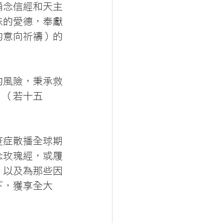
誦念信經和天主
妹的愛德，奉獻
的意向祈禱）的
的風險，秉承救
」（若十五
疫症散播全球期
念玫瑰經，或履
，以及為那些因
下，獲享全大