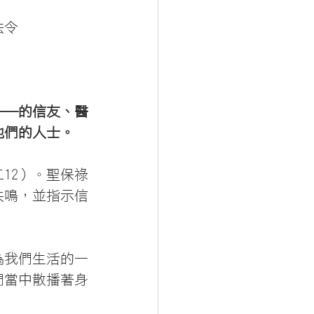
法令
──的信友、醫
他們的人士。
12）。聖保祿
共鳴，並指示信
為我們生活的一
們當中散播著身