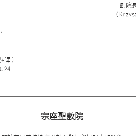
副院
（Krzys
，
恭譯）
.24
宗座聖赦院