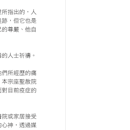
世所指出的，人
奧跡，但它也是
己的尊嚴、他自
毒的人士祈禱。
他們所經歷的痛
，本宗座聖赦院
面對目前疫症的
醫院或家居接受
的心神，透過媒