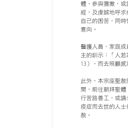
體，參與彌撒，或
經，及虔誠地呼求
自己的困苦，同時
意向。
醫護人員、家庭成
主的訓示：「人若
13），而去照顧
此外，本宗座聖赦
間，前往朝拜聖體
行苦路善工，或誦
疫症而去世的人士
赦。