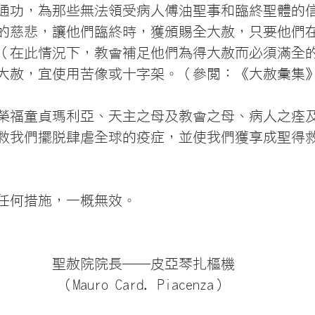
通功，為那些無法領受病人傅油聖事和臨終聖體的
的慈悲，讓他們臨終時，獲頒賜全大赦，只要他們
（在此情況下，教會補足他們為得大赦而必須滿全
大赦，宜使用苦像或十字架。（參閱：《大赦彙集》
榮福童貞瑪利亞、天主之母及教會之母、病人之痊
救我們擺脫肆虐全球的疫症，並使我們獲享成聖得
任何措施，一概無效。
聖赦院院長──皮亞琴扎樞機
（Mauro Card. Piacenza）