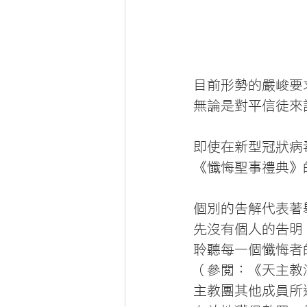
目前形勢的嚴峻要
無論是對平信徒來
即使在新型冠狀病毒
《懺悔聖事禮典》
個別的告解代表著
先沒有個人的告明
聆聽每一個懺悔者
（參閱：《天主教法
主教團其他成員所