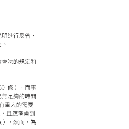
說明進行反省，
要。
教會法的規定和
0 條），而事
已無足夠的時間
或有重大的需要
定，且應考慮到
項），然而，為