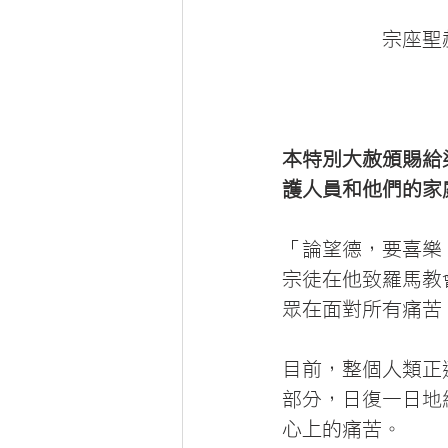
宗座聖
本特別大赦頒賜給染
護人員和他們的家
「論望德，要喜樂
宗徒在他致羅馬教
眾在面對所有痛苦
目前，整個人類正
部分，日復一日地
心上的痛苦。