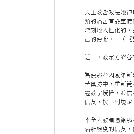
天主教會效法她神
類的痛苦有雙重價
深刻地人性化的，
己的使命。」（《
近日，教宗方濟各
為使那些因感染新型
苦奧跡中，重新覺
經教宗授權，並信
信友，按下列規定
本全大赦頒賜給那
隔離檢疫的信友，