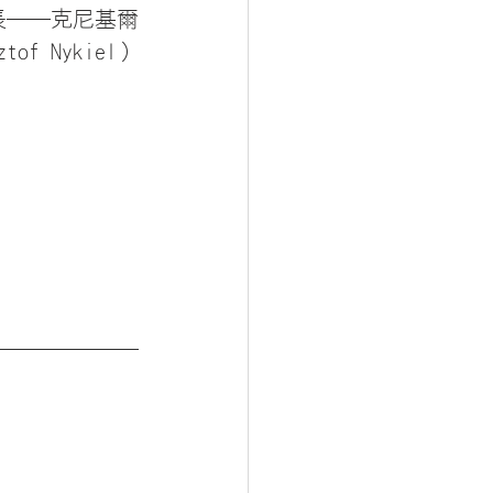
長──克尼基爾
ztof Nykiel）