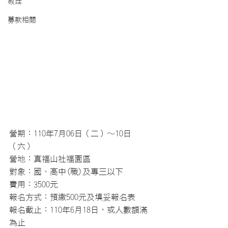
教廷
募款相關
營期：110年7月06日（二）～10日
（六）
營地：真福山社福園區
對象：國、高中(職)及專三以下
費用：3500元 
報名方式：預繳500元及填妥報名表
報名截止：110年6月18日，或人數額滿
為止