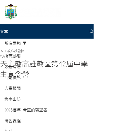
文章
所有動態
天主教高雄教區
所有動態
2021年4月28日
天主教高雄教區第42屆中學
最新消息
生夏令營
活動快訊
人事相關
教宗出訪
2025禧年-希望的朝聖者
研習課程