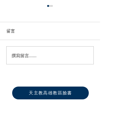
留言
旗津海星聖母堂 主保堂慶
撰寫留言......
與主同行勇於作
誼中遇見耶穌 第46屆高雄
教區中學生夏令
幕
天主教高雄教區臉書
真福山社福文教中心
聖化家庭福傳中心