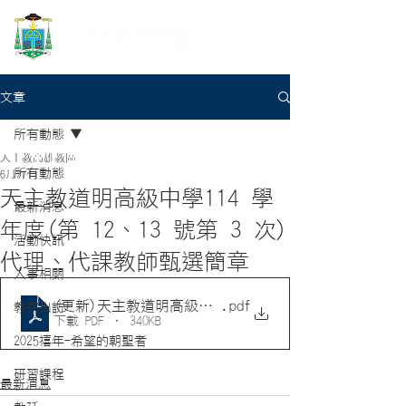
文章
所有動態
天主教高雄教區
所有動態
6月27日
天主教道明高級中學114 學
最新消息
年度(第 12、13 號第 3 次)
活動快訊
代理、代課教師甄選簡章
人事相關
(更新)天主教道明高級中學114學年度(第12、13號第3次
.pdf
教宗出訪
下載 PDF • 340KB
2025禧年-希望的朝聖者
研習課程
最新消息