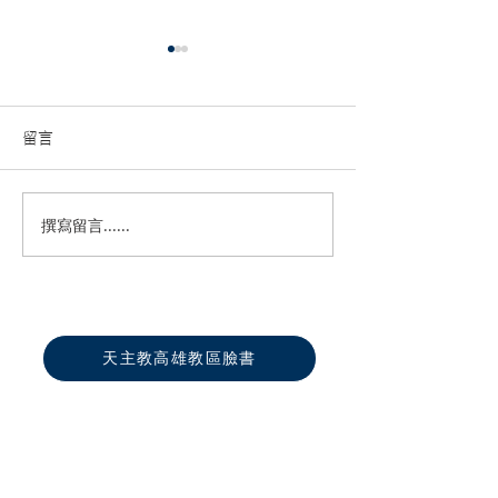
留言
撰寫留言......
高雄教區2026各堂區慕道
第六屆全國聖體
班開課資訊
活動推廣
天主教高雄教區臉書
真福山社福文教中心
聖化家庭福傳中心