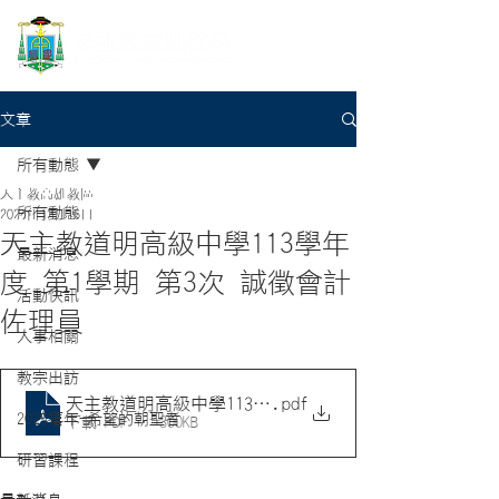
文章
所有動態
天主教高雄教區
所有動態
2024年12月16日
天主教道明高級中學113學年
最新消息
度 第1學期 第3次 誠徵會計
活動快訊
佐理員
人事相關
教宗出訪
天主教道明高級中學113學年度第1學期第3次誠徵會計
.pdf
2025禧年-希望的朝聖者
下載 PDF • 300KB
研習課程