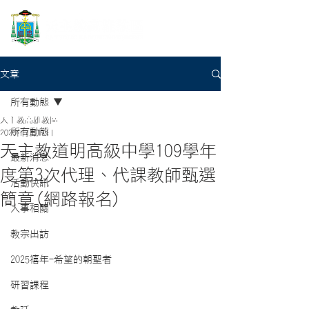
文章
所有動態
天主教高雄教區
所有動態
2020年7月17日
天主教道明高級中學109學年
最新消息
度第3次代理、代課教師甄選
活動快訊
簡章(網路報名)
人事相關
教宗出訪
2025禧年-希望的朝聖者
研習課程