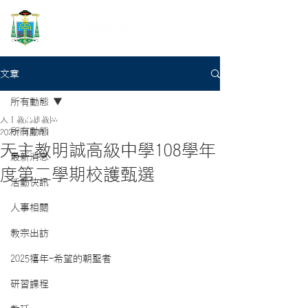
文章
所有動態
天主教高雄教區
所有動態
2020年4月1日
天主教明誠高級中學108學年
最新消息
度第二學期校護甄選
活動快訊
人事相關
教宗出訪
2025禧年-希望的朝聖者
研習課程