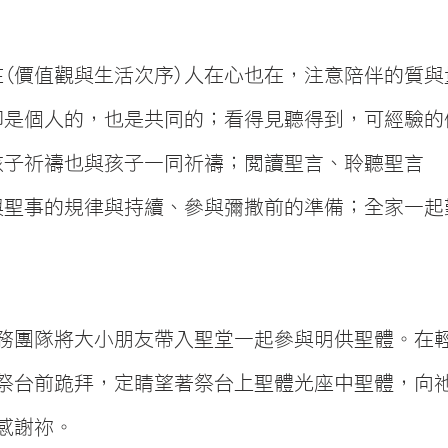
臨在(價值觀與生活次序)人在心也在，注意陪伴的質與
信仰是個人的，也是共同的；看得見聽得到，可經驗的
為孩子祈禱也與孩子一同祈禱；閱讀聖言、聆聽聖言
參與聖事的規律與持續、參與彌撒前的準備；全家一
務團隊將大小朋友帶入聖堂一起參與明供聖體。在
祭台前跪拜，定睛望著祭台上聖體光座中聖體，向
感謝祢。