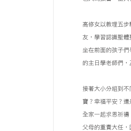
高修女以教理五步
友，學習認識聖體
坐在前面的孩子們
的主日學老師們，
接著大小分組到不
寶？幸福平安？還
全家一起求恩祈禱
父母的重責大任，