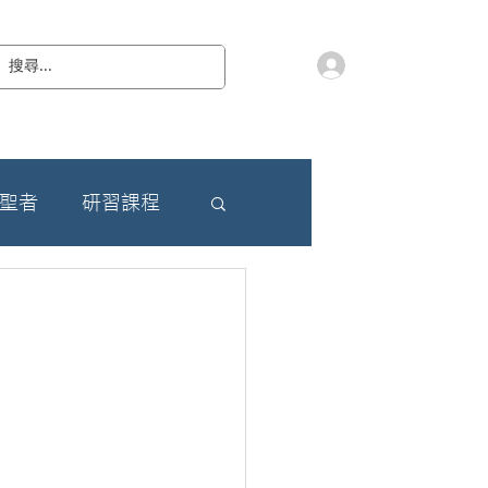
會員登入
教 廷
奉獻樂捐
檔案下載
聯絡我們
朝聖者
研習課程