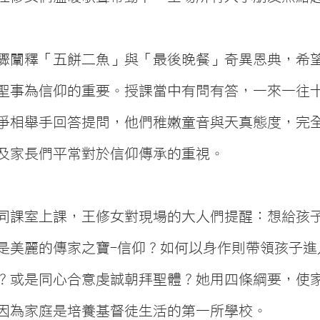
驟闡釋「五餅二魚」與「最後晚餐」奇異恩典，希
聖事為信仰的重要。授課當中有問有答，一來一往
爭相舉手回答提問，他們稚嫩童音與天真態度，完
及家長們平常對於信仰傳承的重視。
同課室上課，王修女對現場的大人們提醒：想給孩
是美麗的傳家之寶-信仰？如何以身作則帶領孩子進
？或是同心合意虔誠朝拜聖體？她用四條綱要，使
因為家庭是培養基督徒生活的第一所學校。