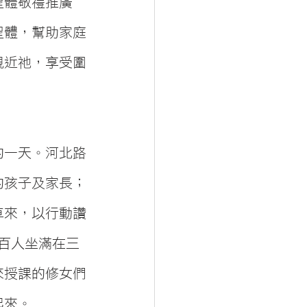
聖體敬禮推廣
聖體，幫助家庭
親近祂，享受圍
的一天。河北路
的孩子及家長；
車來，以行動讚
二百人坐滿在三
來授課的修女們
起來。