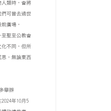
物人類時，會將
我們可曾去過世
殿前廣場，
一至聖至公教會
文化不同，但所
感恩，無論東西
基多舉辦
24年10月5