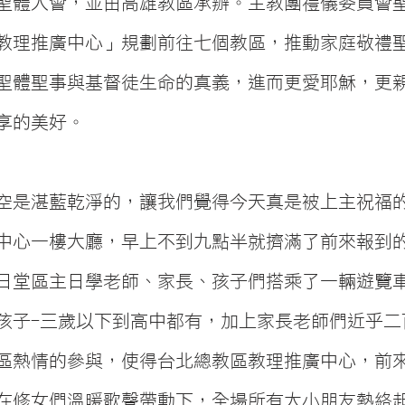
聖體大會，並由高雄教區承辦。主教團禮儀委員會
教理推廣中心」規劃前往七個教區，推動家庭敬禮
聖體聖事與基督徒生命的真義，進而更愛耶穌，更
享的美好。
空是湛藍乾淨的，讓我們覺得今天真是被上主祝福
中心一樓大廳，早上不到九點半就擠滿了前來報到
日堂區主日學老師、家長、孩子們搭乘了一輛遊覽
名孩子-三歲以下到高中都有，加上家長老師們近乎
區熱情的參與，使得台北總教區教理推廣中心，前
在修女們溫暖歌聲帶動下，全場所有大小朋友熱絡