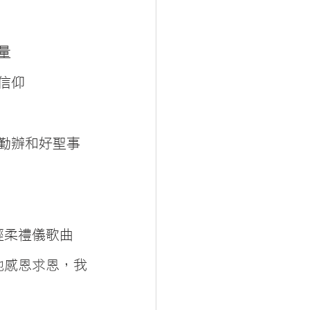
量
信仰
起勤辦和好聖事
輕柔禮儀歌曲
祂感恩求恩，我