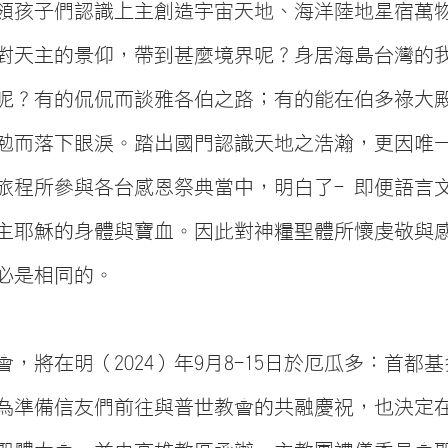
領孩子們認識上主創造宇宙天地、海洋陸地星宿萬
對天主的景仰，帶到甚麼境界呢？身居海島台灣的
呢？有的侃侃而談雅各伯之路；有的能在伯多祿大
勉而落下眼淚。踏出國門認識天地之浩瀚，更因唯
旅程所參與各台感恩祭典當中，明白了- 即便語言
主耶穌的身體與寶血。因此對神糧聖體所懷虔敬與
必是相同的。
會，將在明（2024）年9月8-15日於厄瓜多：首都
準備信友們前往與普世教會的共融慶祝，也決定在20