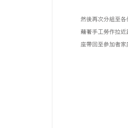
然後再次分組至各
藉著手工勞作拉近
座帶回至參加者家