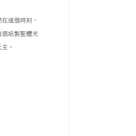
們在這個時刻，
這個紙製聖體光
天主。