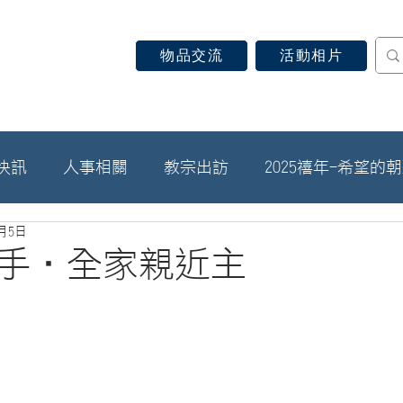
物品交流
活動相片
認識天主教
信仰見證
關於教區
最新消息
快訊
人事相關
教宗出訪
2025禧年-希望的
7月5日
手‧全家親近主