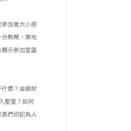
望參加者大小朋
十分熱鬧。席地
全顯示參加堂區
子什麼？金銀財
入聖堂？如何
家長們切記為人