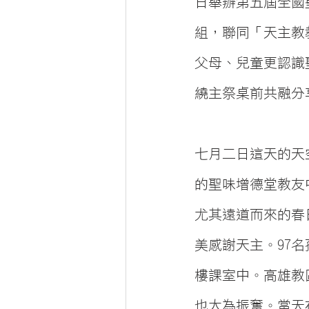
日舉辦第五屆全國
組，聯同「天主教
父母、兒童更認識
繞主祭桌前共融分
七月二日這天的天
的聖味增德堂教友
尤其遠道而來的春
美感謝天主。97
樓課室中。高雄教
也大為振奮。當天