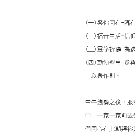
(一)與你同在-
(二)福音生活-
(三)靈修祈禱-
(四)勤領聖事-
；以身作則。
中午飽餐之後，服
中，一家一家前去
們同心在此朝拜祢