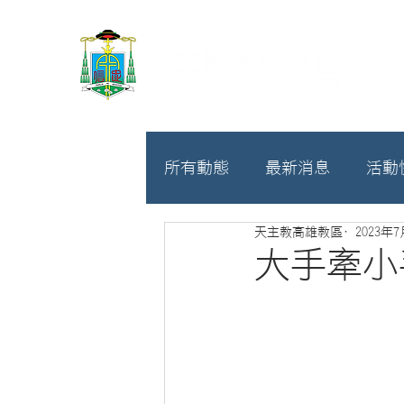
所有動態
最新消息
活動
天主教高雄教區
2023年
教廷
募款相關
大手牽小