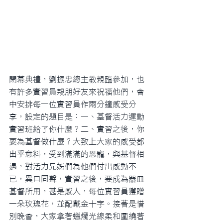
閉幕典禮，劉振忠總主教親臨參加，也
有許多實習員親朋好友來祝福他們，會
中安排每一位實習員作兩分鐘感受分
享，設定的題目是：一、基督活力運動
實習班給了你什麼？二、實習之後，你
要為基督做什麼？大致上大家的感受都
出乎意料，受到滿滿的恩寵，與基督相
遇，對活力兄姊們為他們付出感動不
已，異口同聲，實習之後，要成為器皿
基督所用，甚是感人，每位實習員獲贈
一朵玫瑰花，並配戴金十字。接著是惜
別晚會，大家拿著蠟燭光線柔和圍繞著