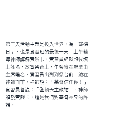
第三天活動主題是投入世界，為「望德
日」，也是實習班的最後一天，上午輔
導神師講解實踐卡，實習員經默想後填
上姓名，放置祭台上，午餐後在聖堂由
主席唱名，實習員出列到祭台前，跪在
神師面前，神師說：「基督信任你！」
實習員答說：「全賴天主寵祐」，神師
頒發實踐卡，這是我們對基督長兄的許
諾。