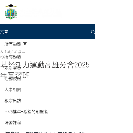
文章
所有動態
天主教高雄教區
所有動態
2025年3月7日
基督活力運動高雄分會2025
最新消息
年實習班
活動快訊
人事相關
教宗出訪
2025禧年-希望的朝聖者
研習課程