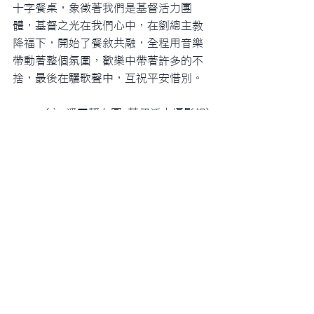
十字餐桌，象徵著我們是基督活力團
體，基督之光在我們心中，在劉總主教
降福下，開始了餐敘共融，全程用音樂
帶動著整個氛圍，歡樂中帶著許多的不
捨，最後在驪歌聲中，互祝平安惜別。
(文 潘雯靜/ 圖 基督活力攝影組)
最新消息
查看全部
最新文章