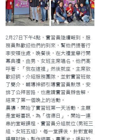
2月27日下午4點，實習員陸續報到，服
務員熱歡迎他們的到來，幫他們提著行
李安頓住處，晚餐後，在大禮堂舉行開
幕典禮，由男、女班主席唱名，他們高
呼著：「我在這裡」然後就座，主席致
歡迎詞，介紹服務團隊，並對實習班做
了簡介，輔導神師引導實習員默想，安
排了公拜苦路，也邀請實習員辦告解，
結束了第一個晚上的活動。
晨禱，開始了實習班第一天活動，主題
是宣報喜訊，為「信德日」，開始一連
串的宣報課程，實習員分組就位(男班三
組、女班五組)，每一堂課後，針對宣報
課題討論、製作綱要、畫圖片，張貼於