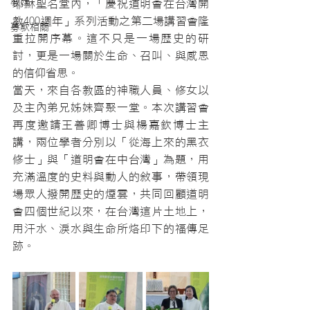
教廷
耶穌聖名堂內，「慶祝道明會在台灣開
教400週年」系列活動之第二場講習會隆
募款相關
重拉開序幕。這不只是一場歷史的研
討，更是一場關於生命、召叫、與感恩
的信仰省思。
當天，來自各教區的神職人員、修女以
及主內弟兄姊妹齊聚一堂。本次講習會
再度邀請王善卿博士與楊嘉欽博士主
講，兩位學者分別以「從海上來的黑衣
修士」與「道明會在中台灣」為題，用
充滿溫度的史料與動人的敘事，帶領現
場眾人撥開歷史的煙雲，共同回顧道明
會四個世紀以來，在台灣這片土地上，
用汗水、淚水與生命所烙印下的福傳足
跡。