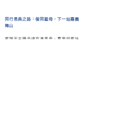
同行恩典之路：偕同聖母，下一站嘉義
梅山
感謝天主賜予這充滿恩典、喜樂與感性
交織的一天。全體團員在此次朝聖旅程
中，不僅豐富了歷史的視野，更在信仰
的尋根中，重新找回了起初的愛德與熱
情，留下了珍貴而美好的集體記憶。
四百年的歷史不是博物館裡的陳列品，
而是此時此刻仍在我們血管裡流淌的活
水。「慶祝道明會在台灣開教400週年」
的系列活動並未結束，信仰的火炬將持
續傳遞，帶領我們走向下一個恩典的驛
站：