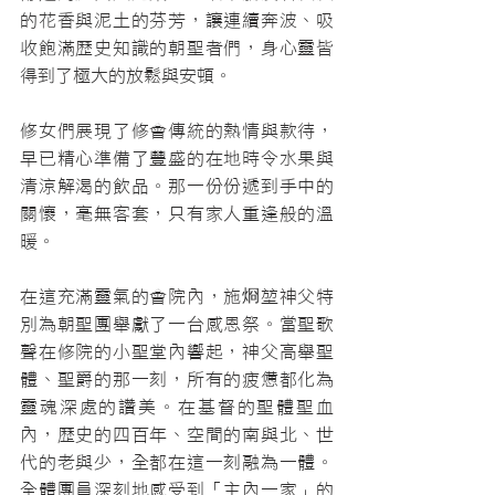
的花香與泥土的芬芳，讓連續奔波、吸
收飽滿歷史知識的朝聖者們，身心靈皆
得到了極大的放鬆與安頓。
修女們展現了修會傳統的熱情與款待，
早已精心準備了豐盛的在地時令水果與
清涼解渴的飲品。那一份份遞到手中的
關懷，毫無客套，只有家人重逢般的溫
暖。
在這充滿靈氣的會院內，施烱堃神父特
別為朝聖團舉獻了一台感恩祭。當聖歌
聲在修院的小聖堂內響起，神父高舉聖
體、聖爵的那一刻，所有的疲憊都化為
靈魂深處的讚美。在基督的聖體聖血
內，歷史的四百年、空間的南與北、世
代的老與少，全都在這一刻融為一體。
全體團員深刻地感受到「主內一家」的