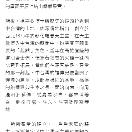
的廣袤平原上結出纍纍果實。
隨後，楊嘉欽博士將歷史的鏡頭拉近到
中台灣的土地。他深情地指出，創立於
西元1875年的彰化羅厝天主堂，在天主
教傳入中台灣的藍圖中，扮演著至關重
要的「起點」角色。當年在高雄登陸的
道明會士們，懷揣著福音的火種一路向
北艱難拓展。當他們在羅厝駐足、建堂
的那一刻起，中台灣的福傳史便翻開了
輝煌的篇章。以此為穩固的基地，福傳
的路線猶如生命之泉，開始向南、向周
邊汩汩延伸：從嘉義沙崙、雲林埔姜
崙，到樹仔腳、斗六、斗南及鹿寮等
地。
一所所聖堂的建立，一戶戶家庭的歸
主，逐漸奠定了中台灣天主教發展的堅