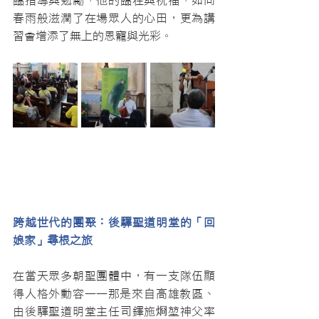
臨指導與勉勵，他的臨在與祝福，如同
春雨般滋潤了在場眾人的心田，更為講
習會增添了無上的恩寵與光彩。
跨越世代的團聚：後驛聖道明堂的「回
娘家」尋根之旅
在當天眾多朝聖團體中，有一支隊伍顯
得人格外動容——那是來自高雄教區、
由後驛聖道明堂主任司鐸施烱堃神父率