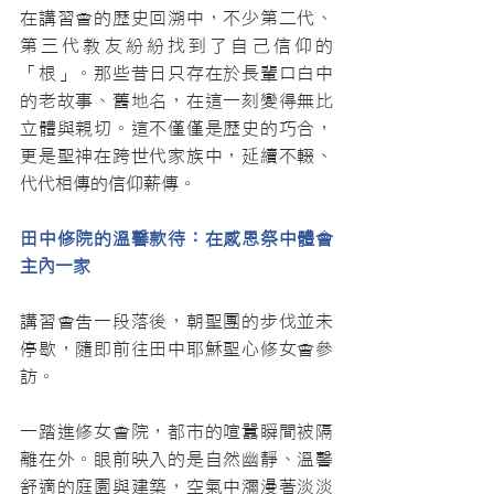
在講習會的歷史回溯中，不少第二代、
第三代教友紛紛找到了自己信仰的
「根」。那些昔日只存在於長輩口白中
的老故事、舊地名，在這一刻變得無比
立體與親切。這不僅僅是歷史的巧合，
更是聖神在跨世代家族中，延續不輟、
代代相傳的信仰薪傳。
田中修院的溫馨款待：在感恩祭中體會
主內一家
講習會告一段落後，朝聖團的步伐並未
停歇，隨即前往田中耶穌聖心修女會參
訪。
一踏進修女會院，都市的喧囂瞬間被隔
離在外。眼前映入的是自然幽靜、溫馨
舒適的庭園與建築，空氣中瀰漫著淡淡