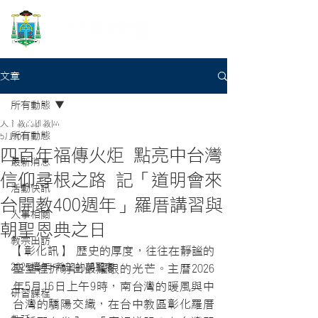
文章
所有動態
天主教高雄教區
所有動態
5月20日
四百年福傳火炬 點亮中台灣
最新消息
信仰尋根之路 記「道明會來
活動快訊
台開教400週年」羅厝講習與
人事相關
朝聖恩典之日
教宗出訪
【彰化訊】 歷史的厚度，往往在靜謐的
2025禧年-希望的朝聖者
聖堂裡折射出最耀眼的光芒。主曆2026
年5月16日上午9時，南台灣的暖風與中
研習課程
台灣的驕陽交織，在台中教區彰化羅厝