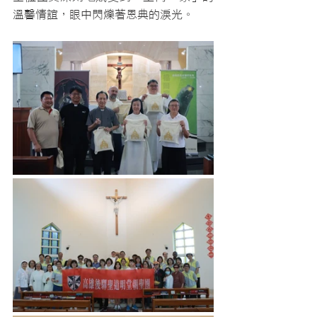
溫馨情誼，眼中閃爍著恩典的淚光。