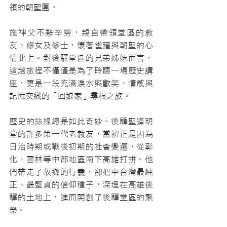
領的朝聖團。
施神父不辭辛勞，親自帶領堂區的教
友、修女及修士，懷著雀躍與朝聖的心
情北上。對後驛堂區的兄弟姊妹而言，
這趟旅程不僅僅是為了聆聽一場歷史講
座，更是一段充滿淚水與歡笑、情感與
記憶交織的「回娘家」尋根之旅。
歷史的絲線總是如此奇妙。後驛聖道明
堂的許多第一代老教友，當初正是因為
日治時期或戰後初期的社會變遷，從彰
化、雲林等中部地區南下高雄打拼。他
們帶走了故鄉的行囊，卻把中台灣最純
正、最堅貞的信仰種子，深埋在高雄後
驛的土地上，進而開創了後驛堂區的繁
榮。