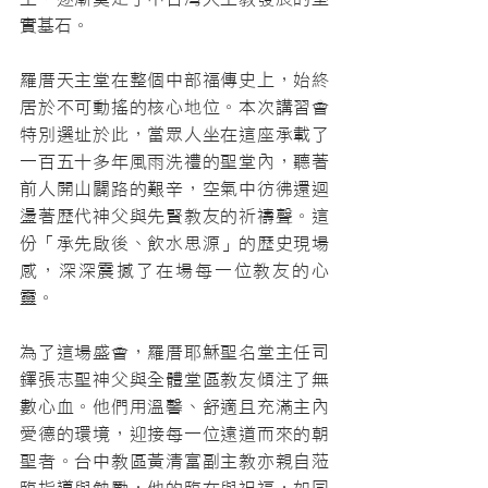
實基石。
羅厝天主堂在整個中部福傳史上，始終
居於不可動搖的核心地位。本次講習會
特別選址於此，當眾人坐在這座承載了
一百五十多年風雨洗禮的聖堂內，聽著
前人開山闢路的艱辛，空氣中彷彿還迴
盪著歷代神父與先賢教友的祈禱聲。這
份「承先啟後、飲水思源」的歷史現場
感，深深震撼了在場每一位教友的心
靈。
為了這場盛會，羅厝耶穌聖名堂主任司
鐸張志聖神父與全體堂區教友傾注了無
數心血。他們用溫馨、舒適且充滿主內
愛德的環境，迎接每一位遠道而來的朝
聖者。台中教區黃清富副主教亦親自蒞