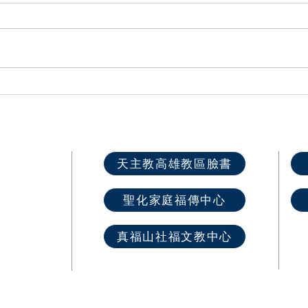
旗津海星聖母堂 主保堂慶
與主
遇見耶穌 第
學生
快速選單
天主教高雄教區臉書
首 頁
聖化家庭福傳中心
最新消息
教區介紹
真福山社福文教中心
教堂資訊
​奉獻樂捐