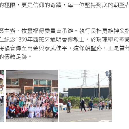
的極限，更是信仰的奇蹟，每一位堅持到底的朝聖
區主辦、牧靈福傳委員會承辦。執行長杜勇雄神父
在紀念1859年西班牙道明會傳教士，於玫瑰聖母聖
65年將福音傳至萬金與泰武佳平。這條朝聖路，正是當
的傳教足跡。