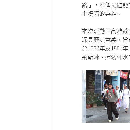
路」，不僅是體能
主祝福的英雄。
本次活動由高雄教
深具歷史意義，旨
於1862年及18
荊斬棘、揮灑汗水