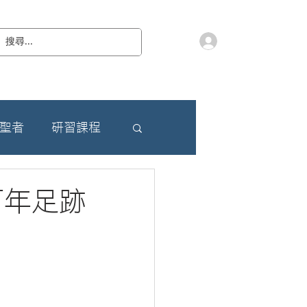
會員登入
教 廷
奉獻樂捐
檔案下載
聯絡我們
朝聖者
研習課程
百年足跡