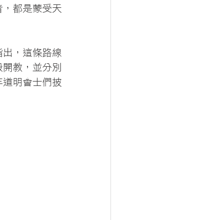
者，都是蒙受天
指出，這條路線
殿開教，並分別
年道明會士們披