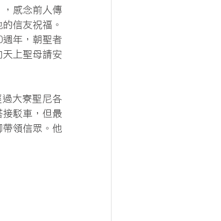
」，感念前人傳
地的信友祝福。
0週年，朝聖者
向天上聖母請安
經過大寮聖尼各
搭接駁車，但最
腳帶領信眾。他