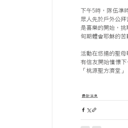
下午5時，隊伍準
眾人先於戶外公拜
是喜樂的開始，挑
旬期體會耶穌的苦
活動在悠揚的聖母
有信友開始憧憬下
「桃源聖方濟堂」
最新消息