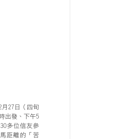
2月27日（四旬
時出發、下午5
30多位信友參
全馬距離的「苦