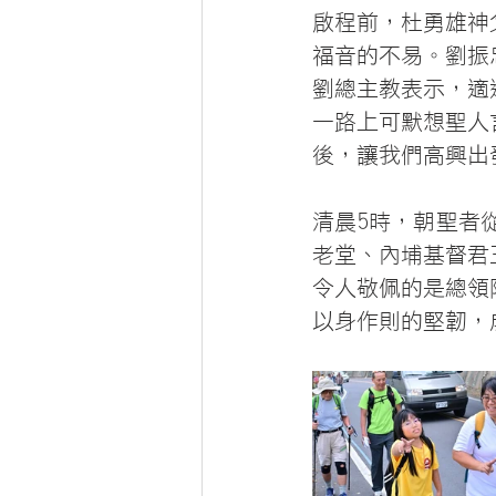
啟程前，杜勇雄神
福音的不易。劉振
劉總主教表示，適
一路上可默想聖人
後，讓我們高興出
清晨5時，朝聖者
老堂、內埔基督君
令人敬佩的是總領
以身作則的堅韌，