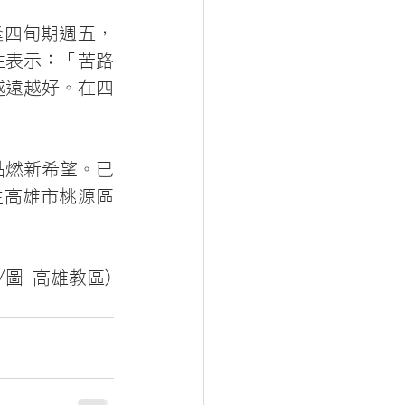
逢四旬期週五，
性表示：「苦路
越遠越好。在四
點燃新希望。已
往高雄市桃源區
/圖 高雄教區)