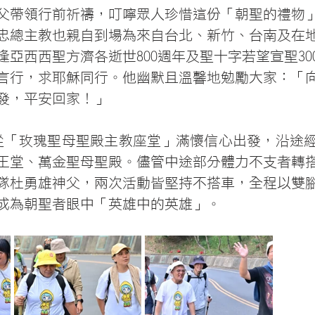
父帶領行前祈禱，叮嚀眾人珍惜這份「朝聖的禮物
忠總主教也親自到場為來自台北、新竹、台南及在
逢亞西西聖方濟各逝世800週年及聖十字若望宣聖30
言行，求耶穌同行。他幽默且溫馨地勉勵大家：「
發，平安回家！」
從「玫瑰聖母聖殿主教座堂」滿懷信心出發，沿途
王堂、萬金聖母聖殿。儘管中途部分體力不支者轉
隊杜勇雄神父，兩次活動皆堅持不搭車，全程以雙
成為朝聖者眼中「英雄中的英雄」。