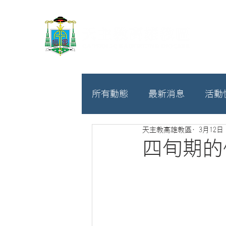
所有動態
最新消息
活動
天主教高雄教區
3月12日
教廷
募款相關
四旬期的