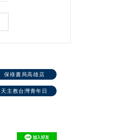
同行勇於作證｜在友誼中
46屆高雄教區中
夏令營圓滿落幕
保祿書局高雄店
天主教台灣青年日