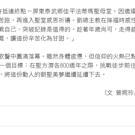
時抵達終點－屏東泰武鄉佳平法蒂瑪聖母堂。因適
苦路，再進入聖堂感恩祈禱。劉總主教在降福時感
戰自己、突破記錄是值得的。趁著年歲尚可，走得
難，讓這份辛苦化為甘甜。」
歌聲中圓滿落幕。雖然身體疲憊，但信仰的火熱已
一個目標：在聖方濟各800週年之際，挑戰徒步前
，將這份動人的朝聖美夢繼續延續下去。
(文 曾婉玲