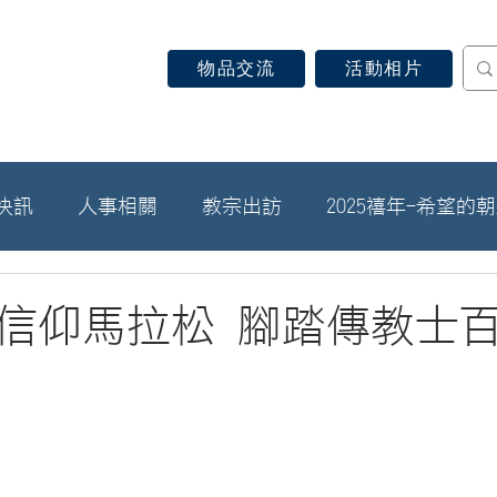
物品交流
活動相片
認識天主教
信仰見證
關於教區
最新消息
快訊
人事相關
教宗出訪
2025禧年-希望的
信仰馬拉松 腳踏傳教士