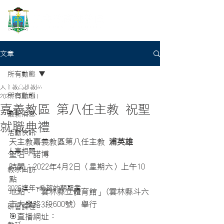
文章
所有動態
天主教高雄教區
所有動態
2022年3月31日
嘉義教區 第八任主教 祝聖
最新消息
就職典禮
活動快訊
天主教嘉義教區第八任主教 
浦英雄
人事相關
聖名：諾博 
時間：2022年4月2日〈星期六〉上午10
教宗出訪
點
2025禧年-希望的朝聖者
地點：「雲林縣立體育館」(雲林縣斗六
市大學路3段600號) 舉行
研習課程
🎯直播網址：