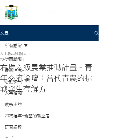
文章
所有動態
天主教高雄教區
所有動態
2025年9月17日
右堆六級農業推動計畫–青
最新消息
年交流論壇：當代青農的挑
活動快訊
戰與生存解方
人事相關
教宗出訪
2025禧年-希望的朝聖者
研習課程