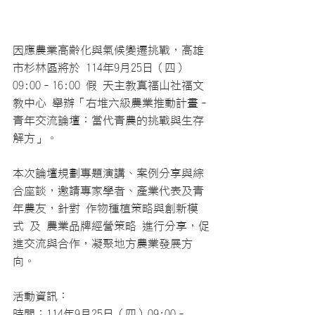
因應農業高齡化與氣候變遷挑戰，高雄
市杉林區將於 114年9月25日（四）
09:00–16:00 假 天主教真福山社福文
教中心 舉辦「右堆六級農業推動計畫–
青年交流論壇：當代青農的挑戰與生存
解方」。
本次論壇規劃專題演講、案例分享與綜
合座談，邀請專家學者、產業代表及青
年農友，針對 作物種植策略與創新模
式 及 農業品牌經營策略 進行分享，促
進交流與合作，凝聚地方農業發展方
向。
活動資訊：
時間：114年9月25日（四）09:00–