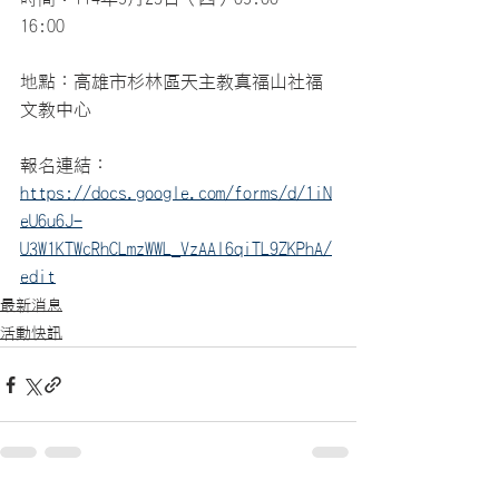
16:00
地點：高雄市杉林區天主教真福山社福
文教中心
報名連結：
https://docs.google.com/forms/d/1iN
eU6u6J-
U3W1KTWcRhCLmzWWL_VzAAI6qiTL9ZKPhA/
edit
最新消息
活動快訊