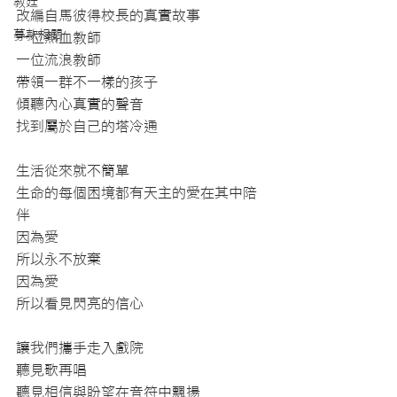
教廷
改編自馬彼得校長的真實故事
募款相關
一位熱血教師
一位流浪教師
帶領一群不一樣的孩子
傾聽內心真實的聲音
找到屬於自己的塔冷通
生活從來就不簡單
生命的每個困境都有天主的愛在其中陪
伴
因為愛
所以永不放棄
因為愛
所以看見閃亮的信心
讓我們攜手走入戲院
聽見歌再唱
聽見相信與盼望在音符中飄揚