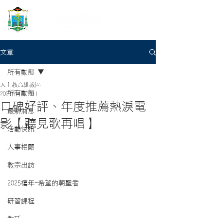
文章
所有動態
天主教高雄教區
所有動態
2021年4月14日
口碑好評、年度推薦熱淚電
最新消息
影【聽見歌再唱】
活動快訊
人事相關
教宗出訪
2025禧年-希望的朝聖者
研習課程