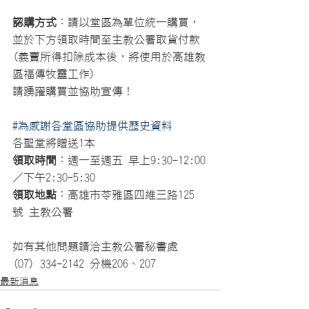
認購方式
：請以堂區為單位統一購買，
並於下方領取時間至主教公署取貨付款
(義賣所得扣除成本後，將使用於高雄教
區福傳牧靈工作)
請踴躍購買並協助宣傳！
#為感謝各堂區協助提供歷史資料
各聖堂將贈送1本
領取時間
：週一至週五 早上9:30-12:00
／下午2:30-5:30
領取地點
：高雄市苓雅區四維三路125
號 主教公署
如有其他問題請洽主教公署秘書處 
(07) 334-2142 分機206、207 
最新消息