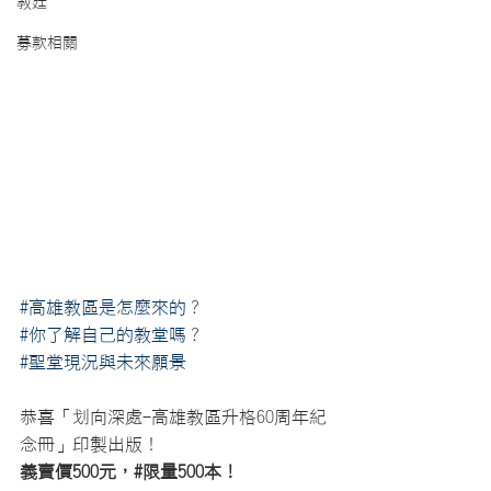
教廷
募款相關
#高雄教區是怎麼來的
？
#你了解自己的教堂嗎
？ 
#聖堂現況與未來願景
恭喜「划向深處-高雄教區升格60周年紀
念冊」印製出版！
義賣價500元，#限量500本！