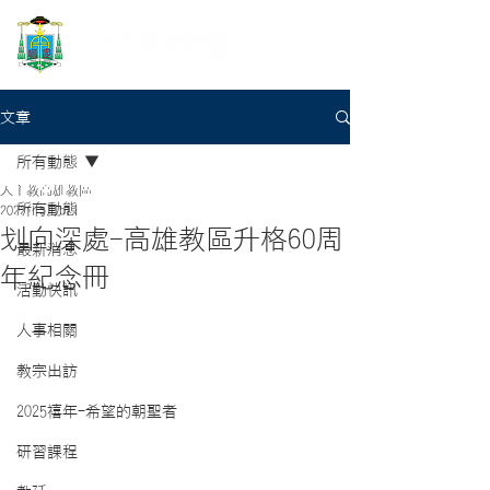
文章
所有動態
天主教高雄教區
所有動態
2022年5月5日
划向深處-高雄教區升格60周
最新消息
年紀念冊
活動快訊
人事相關
教宗出訪
2025禧年-希望的朝聖者
研習課程