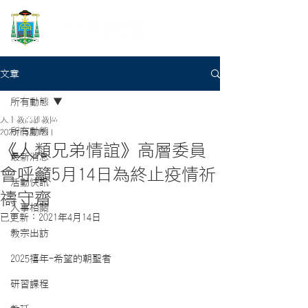
文章
所有動態
天主教高雄教區
所有動態
2020年5月12日
《人類兄弟情誼》高層委員
最新消息
會呼籲5月14日為終止疫情祈
活動快訊
禱守齋
人事相關
已更新：
2021年4月14日
教宗出訪
2025禧年-希望的朝聖者
研習課程