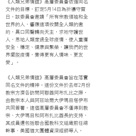
《人類兄弟情誼》高層委員會依循同名
文件的目標，訂定5月14日為祈禱守齋
日。該委員會邀請「所有宗教領袖和全
世界的人，響應這項攸關全人類的邀
約，異口同聲轉向天主，求祂守護世
人，恩祐人類度過全球疫情，使人重獲
安全、穩定、健康與繁榮，讓我們的世
界擺脫疫情，變得更有人情味、更友
愛」。
《人類兄弟情誼》高層委員會旨在落實
同名文件的精神。這份文件於去年2月份
教宗方濟各訪問阿聯酋阿布扎比之際，
由教宗本人與阿茲哈爾大伊瑪目塔伊布
共同簽署。這個高層委員會不僅得到教
宗、大伊瑪目和阿布扎比酋長的支持，
其成員還包括聯合國教科文組織前任總
幹事、美國猶太團體資深經師等人。