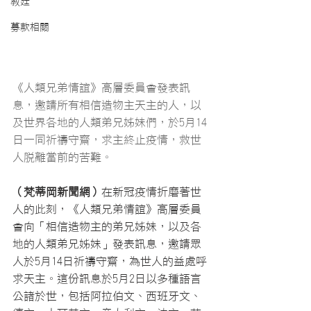
教廷
募款相關
《人類兄弟情誼》高層委員會發表訊
息，邀請所有相信造物主天主的人，以
及世界各地的人類弟兄姊妹們，於5月14
日一同祈禱守齋，求主終止疫情，救世
人脫離當前的苦難。
（梵蒂岡新聞網）
在新冠疫情折磨著世
人的此刻，《人類兄弟情誼》高層委員
會向「相信造物主的弟兄姊妹，以及各
地的人類弟兄姊妹」發表訊息，邀請眾
人於5月14日祈禱守齋，為世人的益處呼
求天主。這份訊息於5月2日以多種語言
公諸於世，包括阿拉伯文、西班牙文、