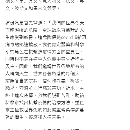
德文、土耳其文、意大利文、法文、英
文、波斯文和馬來文等等。
這份訊息首先寫道：「我們的世界今天
面臨嚴峻的危險，全球數以百萬計的人
生命受到威脅；這危險便是covid19新冠
病毒的迅速擴散。我們肯定醫藥和科學
研究角色在抗擊這疫情方面的重要性，
同時也不忘在這重大危機中尋求造物主
天主。因此，我們邀請世界各地所有的
人轉向天主，世界各個角落的每個人，
按照各自的宗教、信仰和教義，祈禱、
懇求、守齋並力行慈悲善功，祈求上主
終止這次疫情，救我們脫離苦難，助祐
科學家找出抗擊疫情的治療方法，並且
求主拯救世界免於如此嚴重傳染疾病蔓
延的衛生、經濟和人道苦果。」