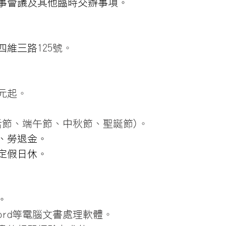
事會議及其他臨時交辦事項。
四維三路
125號。
00元起。
活節、端午節、中秋節、聖誕節
)。
、勞退金。
定假日休。
。
word等電腦文書處理軟體。