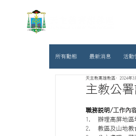
所有動態
最新消息
活動
天主教高雄教區
2024年
教廷
募款相關
主教公署
職務說明
/工作內
辦理高屏地區
教區及山地教