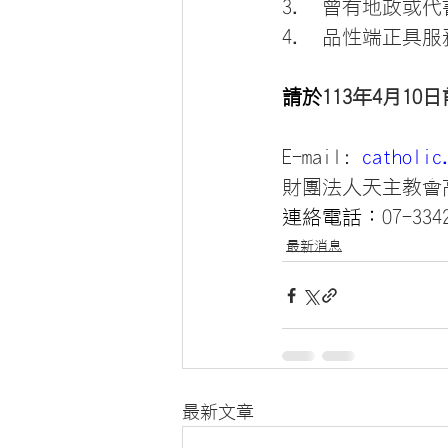
曾有地政或代
品性端正具服
請於
113年
4月10
E-mail: 
catholic
財團法人天主教會
連絡電話：
07-33
最新消息
最新文章