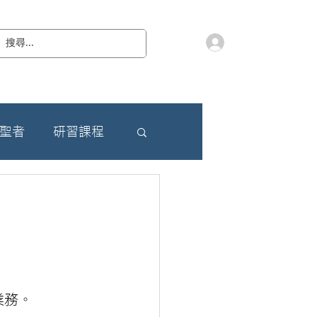
會員登入
教 廷
奉獻樂捐
檔案下載
聯絡我們
朝聖者
研習課程
業務。