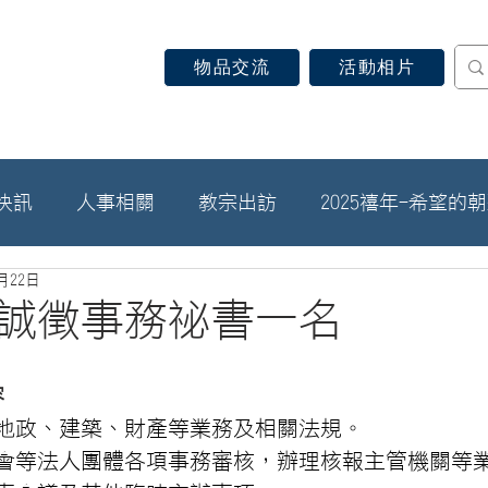
物品交流
活動相片
認識天主教
信仰見證
關於教區
最新消息
快訊
人事相關
教宗出訪
2025禧年-希望的
3月22日
誠徵事務祕書一名
容
地政、建築、財產等業務及相關法規。
會等法人團體各項事務審核，辦理核報主管機關等