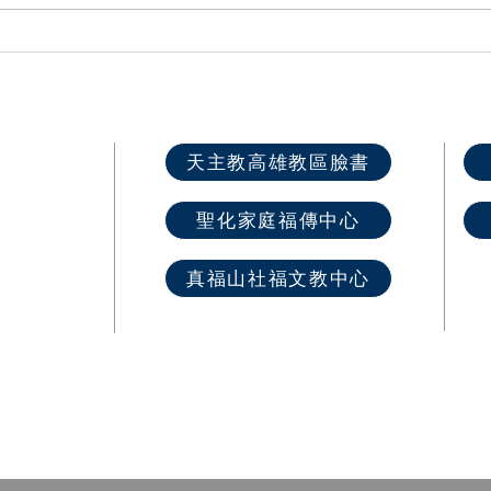
高雄教區2026各堂區慕道班開
第六
課資訊
推廣
快速選單
天主教高雄教區臉書
首 頁
聖化家庭福傳中心
最新消息
教區介紹
真福山社福文教中心
教堂資訊
​奉獻樂捐