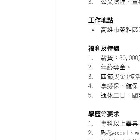
公文處理、董
工作地點
高雄市苓雅區
福利及待遇
薪資：
30,0
年終獎金。
四節獎金
(復
享
勞保、健保
週休二日、國
學歷
等要求
專科以上畢業
熟悉
excel、