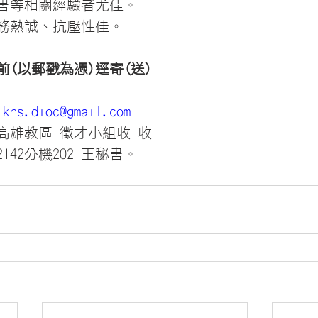
書等相關經驗者尤佳。
務熱誠、抗壓性佳。
日前(以郵戳為憑)逕寄(送)
.khs.dioc@gmail.com
高雄教區 徵才小組收 收
42142分機
202 王秘書。