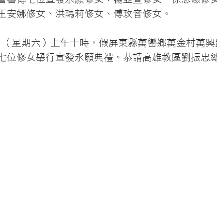
王安娜修女、洪瑪莉修女、傅玫音修女。
10日（星期六）上午十時，假屏東縣萬巒鄉萬金村萬興
七位修女舉行宣發永願典禮。恭請高雄教區劉振忠