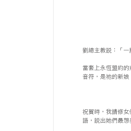
劉總主教說：「一
當套上永恆盟約的
音符，是祂的新娘
祝賀時，我請修女
語，說出她們最想