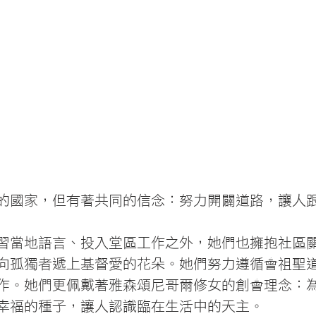
的國家，但有著共同的信念：努力開闢道路，讓人
習當地語言、投入堂區工作之外，她們也擁抱社區
向孤獨者遞上基督愛的花朵。她們努力遵循會祖聖
作。她們更佩戴著雅森頌尼哥爾修女的創會理念：
幸福的種子，讓人認識臨在生活中的天主。