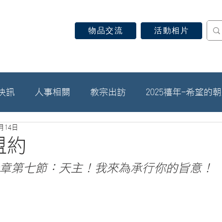
物品交流
活動相片
認識天主教
信仰見證
關於教區
最新消息
快訊
人事相關
教宗出訪
2025禧年-希望的
9月14日
盟約
章第七節：天主！我來為承行你的旨意！