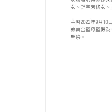
女、舒宇芳修女、
主曆2022年9月
教萬金聖母聖殿為
聖祭。