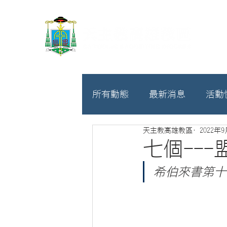
所有動態
最新消息
活動
天主教高雄教區
2022年
教廷
募款相關
七個---
希伯來書第十