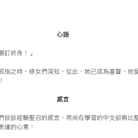
心語
願訂終身！」
戒指之時，修女們深知，從此，她已成為基督、祂
！
感言
們談談經驗聖召的感言，用尚在學習的中文卻無比
表達的心意：