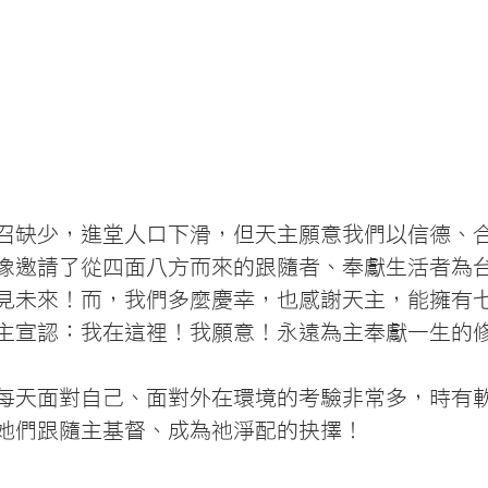
召缺少，進堂人口下滑，但天主願意我們以信德、
像邀請了從四面八方而來的跟隨者、奉獻生活者為
見未來！而，我們多麼慶幸，也感謝天主，能擁有
主宣認：我在這裡！我願意！永遠為主奉獻一生的
每天面對自己、面對外在環境的考驗非常多，時有
她們跟隨主基督、成為祂淨配的抉擇！