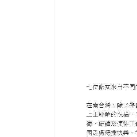
七位修女來自不同
在南台灣，除了學
上主耶穌的祝福，
禱、研讀及使徒工
困乏處傳播快樂、