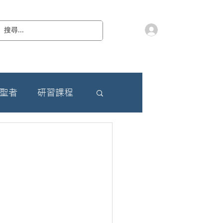
會員登入
教 廷
奉獻樂捐
檔案下載
聯絡我們
朝聖者
研習課程