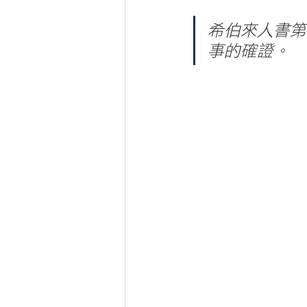
希伯來人書第
事的確證。