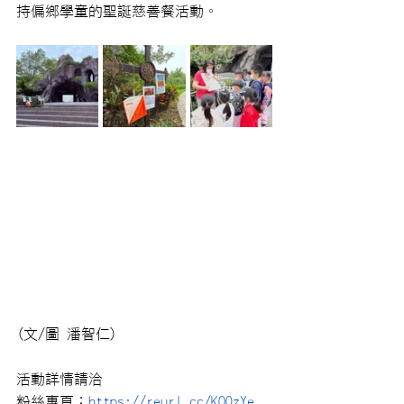
持偏鄉學童的聖誕慈善餐活動。
(文/圖 潘智仁)
活動詳情請洽
粉絲專頁：
https://reurl.cc/KOQzYe