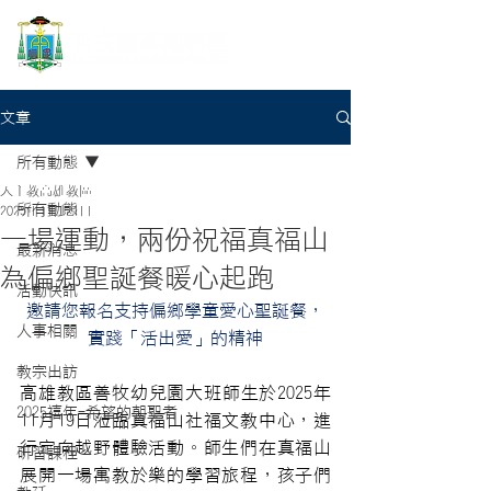
文章
所有動態
天主教高雄教區
所有動態
2025年11月21日
一場運動，兩份祝福真福山
最新消息
為偏鄉聖誕餐暖心起跑
活動快訊
邀請您報名支持偏鄉學童愛心聖誕餐，
人事相關
實踐「活出愛」的精神
教宗出訪
高雄教區善牧幼兒園大班師生於2025年
2025禧年-希望的朝聖者
11月19日蒞臨真福山社福文教中心，進
行定向越野體驗活動。師生們在真福山
研習課程
展開一場寓教於樂的學習旅程，孩子們