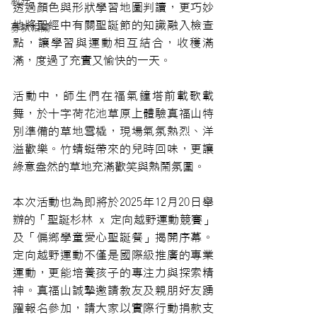
教廷
透過顏色與形狀學習地圖判讀，更巧妙
地將聖經中有關聖誕節的知識融入檢查
募款相關
點，讓學習與運動相互結合，收穫滿
滿，度過了充實又愉快的一天。
活動中，師生們在福氣鐘塔前載歌載
舞，於十字荷花池草原上體驗真福山特
別準備的草地雪橇，現場氣氛熱烈、洋
溢歡樂。竹蜻蜓帶來的兒時回味，更讓
綠意盎然的草地充滿歡笑與熱鬧氛圍。
本次活動也為即將於2025年12月20日舉
辦的「聖誕杉林 x 定向越野運動競賽」
及「偏鄉學童愛心聖誕餐」揭開序幕。
定向越野運動不僅是國際級推廣的專業
運動，更能培養孩子的專注力與探索精
神。真福山誠摯邀請教友及親朋好友踴
躍報名參加，請大家以實際行動捐款支