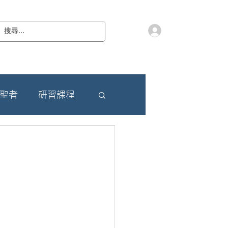
會員登入
教 廷
奉獻樂捐
檔案下載
聯絡我們
朝聖者
研習課程