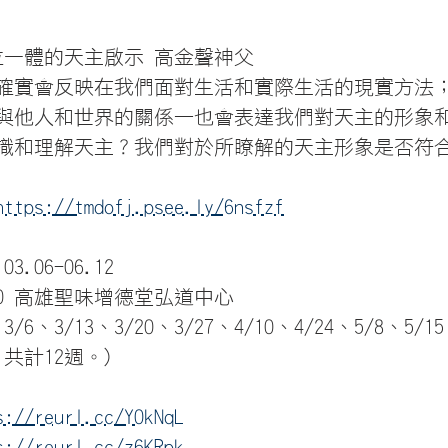
三位一體的天主啟示 高金聲神父
確實會反映在我們面對生活和實際生活的現實方法
與他人和世界的關係—也會表達我們對天主的形象
識和理解天主？我們對於所瞭解的天主形象是否符
https://tmdofj.psee.ly/6nsfzf
3.06-06.12 
1:20 高雄聖味增德堂弘道中心
、3/13、3/20、3/27、4/10、4/24、5/8、5/15
2，共計12週。)
s://reurl.cc/Y0kNqL
s://reurl.cc/z6KRpk