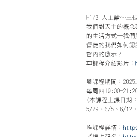
H173 天主論〜
我們對天主的概念
的生活方式—我們
督徒的我們如何認
督內的啟示？
🎞️課程介紹影片：
📆課程期間：2025.0
每周四19:00-2
(本課程上課日期：3/6
5/29、6/5、6/1
📝課程詳情：
http
🔗線上報名：
http