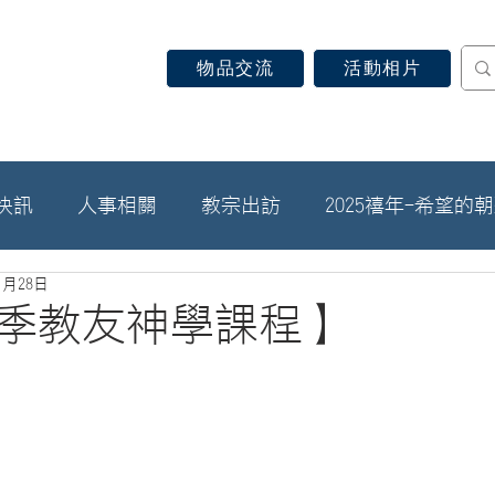
物品交流
活動相片
認識天主教
信仰見證
關於教區
最新消息
快訊
人事相關
教宗出訪
2025禧年-希望的
1月28日
5春季教友神學課程】