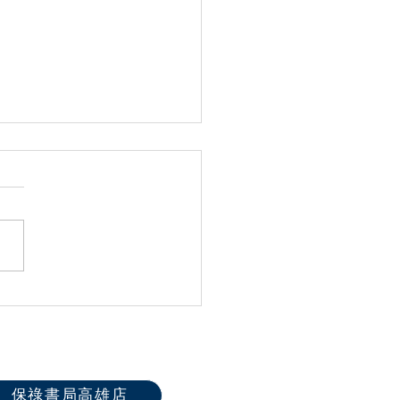
屆全國聖體大會系列活動
保祿書局高雄店