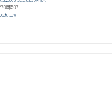
70轉507 
.edu.tw