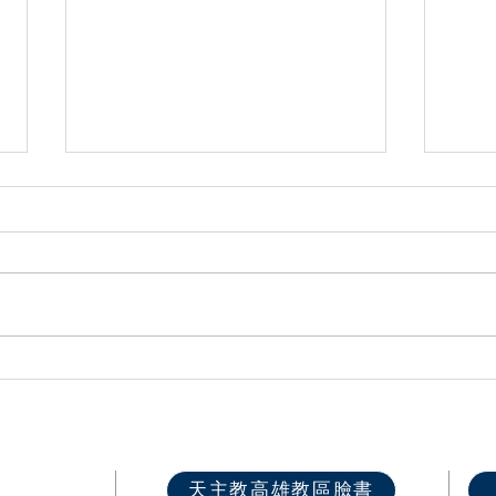
高雄教區2026各堂區慕道班開
第六
課資訊
推廣
快速選單
天主教高雄教區臉書