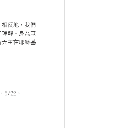
；相反地，我們
和理解。身為基
合天主在耶穌基
、5/22、