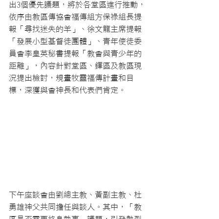
出3個優先議題，將於各堂區進行推動，
依序由教區傳協會福傳組方保祿組長提
報「尋找迷失的羊」、徐文龍主席提報 
「發展小型基督徒團體」、青年使徒委
員會李皇英秘書提報「教會與青少年的
距離」，內容針對堂區、鐸區及教區現
況提出檢討，規畫牧靈福傳計畫和目
標，深獲與會神長和代表們肯定。 
下午座談會由劉總主教、黃副主教、杜
勇雄神父共同擔任與談人。其中，「教
區是否需要終身執事」議題，引發熱烈