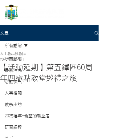
文章
所有動態
天主教高雄教區
所有動態
2020年9月23日
【活動延期】第五鐸區60周
最新消息
年四極點教堂巡禮之旅
活動快訊
人事相關
教宗出訪
2025禧年-希望的朝聖者
研習課程