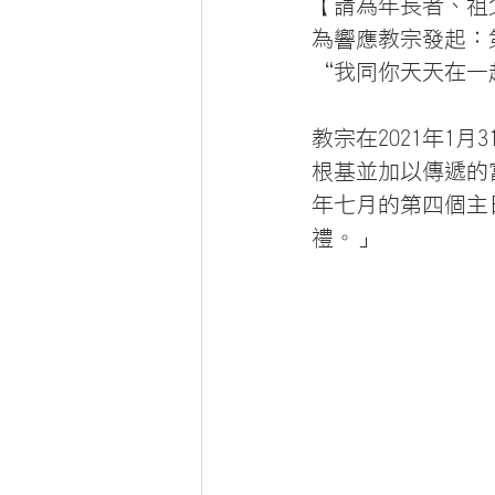
【請為年長者、祖
為響應教宗發起：第
“我同你天天在一
教宗在2021年1
根基並加以傳遞的
年七月的第四個主
禮。」