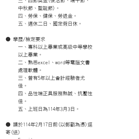
三、
四節獎金(復活節、端午節、
中秋節、聖誕節)。
四、
勞保、健保、勞退金。
五、
週休二日、國定假日休。
● 
學歷/檢定要求
一、專科以上畢業或高級中等學校
以上畢業。
二、熟悉excel、word等電腦文書
處理軟體。
三、曾有5年以上會計經驗者尤
佳。
四、品性端正具服務熱誠、抗壓性
佳。
五、上班日為114年3月3日。
● 
請於114年2月17日前(以郵戳為憑)逕
寄(送)