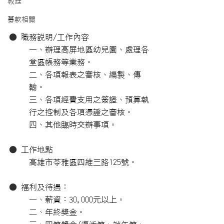
教廷
募款相關
● 
職務說明/工作內容
一、辦理高屏地區幼兒園、處理各
堂區帳務等業務。
二、各項報表之審核、編製、傳
輸。
三、各項經費支用之簽證、預算執
行之控制及各項憑證之審核。
四、其他臨時交辦事項。
● 
工作地點
高雄市苓雅區四維三路125號。
● 
福利及待遇：
一、
薪資：30,000元以上。
二、
年終獎金。