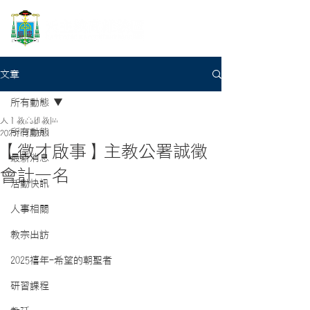
文章
所有動態
天主教高雄教區
所有動態
2025年2月6日
【徵才啟事】主教公署誠徵
最新消息
會計一名
活動快訊
人事相關
教宗出訪
2025禧年-希望的朝聖者
研習課程