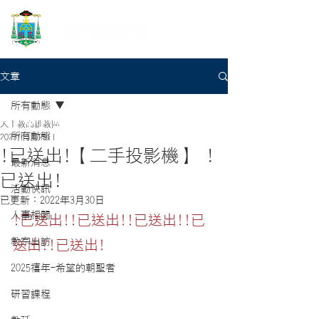
文章
所有動態
天主教高雄教區
所有動態
2022年3月29日
!已送出!【二手投影機】 !
最新消息
已送出!
活動快訊
已更新：
2022年3月30日
人事相關
!已送出!!已送出!!已送出!!已
教宗出訪
送出!!已送出!
2025禧年-希望的朝聖者
研習課程