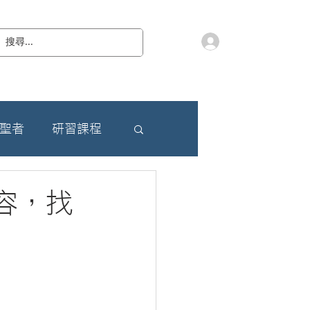
會員登入
教 廷
奉獻樂捐
檔案下載
聯絡我們
朝聖者
研習課程
容，找