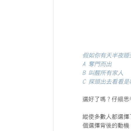
假如你有天半夜睡
A 奪門而出
B 叫醒所有家人
C 探頭出去看看
選好了嗎？仔細思
縱使多數人都選擇
個選擇背後的動機