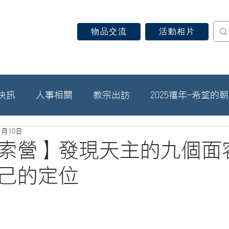
物品交流
活動相片
認識天主教
信仰見證
關於教區
最新消息
快訊
人事相關
教宗出訪
2025禧年-希望的
1月10日
索營】發現天主的九個面
己的定位