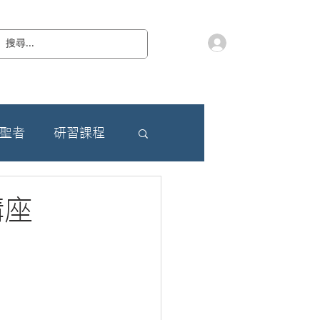
會員登入
教 廷
奉獻樂捐
檔案下載
聯絡我們
朝聖者
研習課程
講座