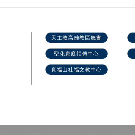
高雄教區2026各堂區慕道班開
第六
課資訊
推廣
快速選單
天主教高雄教區臉書
首 頁
聖化家庭福傳中心
最新消息
教區介紹
真福山社福文教中心
教堂資訊
​奉獻樂捐
 2023 copyright 財團法人天主教會高雄教區
| Web created by
沃鉑行