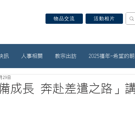
物品交流
活動相片
認識天主教
信仰見證
關於教區
最新消息
快訊
人事相關
教宗出訪
2025禧年-希望的
8月29日
備成長 奔赴差遣之路」