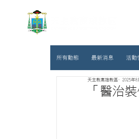
所有動態
最新消息
活動
天主教高雄教區
2025年
教廷
募款相關
「醫治裝