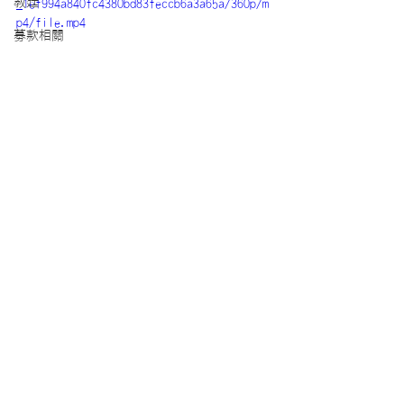
教廷
_1ef994a840fc4380bd83feccb6a3a65a/360p/m
p4/file.mp4
募款相關