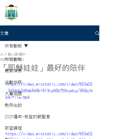
文章
所有動態
天主教高雄教區
所有動態
2022年7月25日
「耶穌娃娃」最好的陪伴
最新消息
活動快訊
https://video.wixstatic.com/video/663a02
_3d34da3d9ab849b1813ce66b759ce4ce/360p/m
人事相關
p4/file.mp4
教宗出訪
2025禧年-希望的朝聖者
研習課程
https://video.wixstatic.com/video/663a02