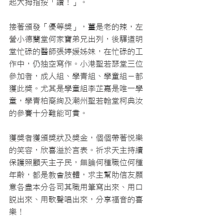
起大拇指按「讚！」。
接著頒發「優等獎」，薑是老的辣，左
營小德蘭堂何家寶弟兄出列，後驛道明
堂忙碌的醫師張婷媛姊妹，在忙碌的工
作中，仍抽空寫作。小港聖若瑟堂三位
參加者，成人組、學青組、學童組－都
獲此獎。尤其是學童組李芷嘉是唯一學
童，學青柏裔絢及潮州聖若翰堂柯典汝
的參賽十分難能可貴。
獲獎者獲頒獎狀及獎金，個個帶著悅樂
的笑容，欣喜溢於言表。祈求天主持續
保護照顧天主子民，無論何種職位何種
年齡，都是教會肢體，求主幫助信友願
意各盡本分各司其職用筆寫出來、用口
說出來、用歌聲唱出來，分享福音的喜
樂！