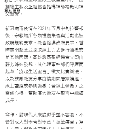
教廷
劉總主教及聖經協會指導神師楊啟明神
募款相關
父頒獎。
新冠病毒疫情在2021年五月中旬拉警報
後，宗教場所各類禮儀集會與活動也被
政府規範要求。教會恪遵政府要求，暫
時關閉聖堂並採取線上方式進行彌撒或
是其他因應。高雄教區聖經協會立即由
靜芳姊妹發想，其他理事幹部們呼應而
起草「疫起生活聖言」徵文比賽辦法，
以為鼓勵教友分享疫情期間居家讀經、
線上讀經或參與彌撒（含線上彌撒）之
靈修心得，幫助廣大教友在聖言中繼續
成長。
寫作，對現代人來說似乎並不容易，不
管對成人對學青對學童「振筆疾書」寫