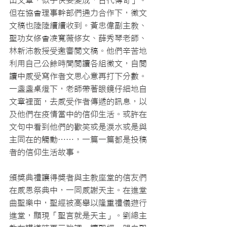
出文章，似乎快要變成「古代傳奇」。
但在協會理事幹部們通力合作下，徵文
文稿也陸陸續續收到。黃忠偉副主教、
聖功女修會凌寬薇修女、薛秀琴老師、
林新沛教授受邀審閱文稿。他們辛苦地
利用自己公餘時間閱讀各組徵文，自閱
讀中感受寫作者文思心意再打下分數。
一盞盞桌燈下，老師帶著眼鏡仔細地自
文章裡面，去感受作者傳遞的訊息，以
及他們在疫情當中的信仰生活。或許在
文句中看到他們的歡笑或是淚水或是與
主同在的觸動……，一篇一篇都是投稿
者的信仰生活故事。
頒獎典禮讓得獎者與主教座堂的信友們
在感恩祭典中，一同感謝天主。在進堂
曲聖樂中，聖經被高舉以隆重禮儀遊行
進堂，顯現「聖言就是天主」。劉總主