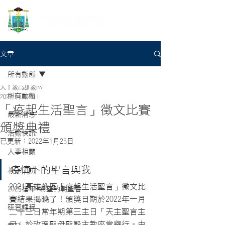
文章
所有動態
天主教高雄教區
所有動態
2022年1月24日
「疫起生活聖言」徵文比賽
最新消息
頒獎典禮
活動快訊
已更新：
2022年1月25日
人事相關
疫情下的聖言與我
教宗出訪
2021高雄教區「疫起生活聖言」徵文比
2025禧年-希望的朝聖者
賽結果揭曉了！頒獎日期於2022年一月
研習課程
二十三日常年期第三主日「天主聖言主
日」於玫瑰聖母聖殿主教座堂舉行。由