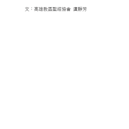
文：高雄教區聖經協會 虞靜芳