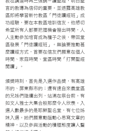
教在講道時再三強調－讀聖經，明白聖
言的教導為信仰的重要。並透露高雄教
區即將學習新竹教區「門徒讀經班」成
功經驗，要在本教區培訓信友。他懇切
希望所有人都要把握機會撥出時間，人
人主動參加培育成為種子之後，帶回堂
區發展「門徒讀經班」。無論要推動甚
麼讀經方式，首要在信友們願意在個人
時間、家庭時間、堂區時間「打開聖經
閱讀」。
頒獎時刻，首先是入選作品獎，有高雄
市的、屏東縣市的；還有遠自來義堂區
的兄姊們陸續出列，站滿在祭台前。有
如文人雅士大集合般那麼令人欣羨。入
選人數最多的是耶穌聖名堂，有七位姊
妹入選。她們願意動腦動心思寫文章的
精神，以及參與活動的積極態度讓人豎