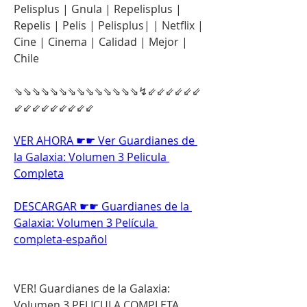
Pelisplus | Gnula | Repelisplus | 
Repelis | Pelis | Pelisplus| | Netflix | 
Cine | Cinema | Calidad | Mejor | 
Chile
⇘⇘⇘⇘⇘⇘⇘⇘⇘⇘⇘⇘⇘⇘↯⇙⇙⇙⇙⇙⇙
⇙⇙⇙⇙⇙⇙⇙⇙⇙
VER AHORA ☛☛ Ver Guardianes de 
la Galaxia: Volumen 3 Pelicula 
Completa
DESCARGAR ☛☛ Guardianes de la 
Galaxia: Volumen 3 Película 
completa-español
VER! Guardianes de la Galaxia: 
Volumen 3 PELICULA COMPLETA 