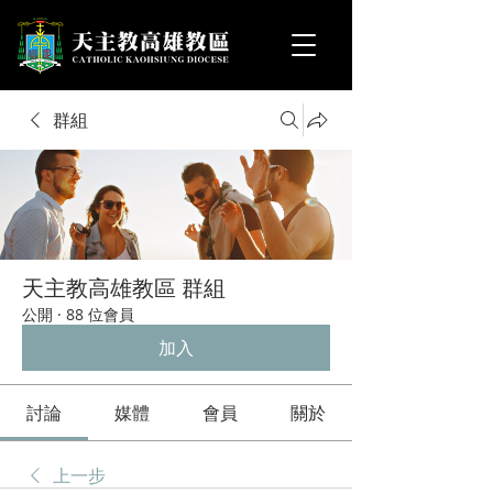
群組
天主教高雄教區 群組
公開
·
88 位會員
加入
討論
媒體
會員
關於
上一步